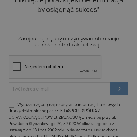
uniknięcie porażki jest determinacja,
by osiągnąć sukces”
Zarejestruj się aby otrzymywać informacje
odnośnie ofert i aktualizacji.
Wyrażam zgodę na przesyłanie informacji handlowych
drogą elektroniczną przez FIT4SPORT SPÓŁKA Z
OGRANICZONĄ ODPOWIEDZIALNOŚCIĄ z siedzibą przy ul.
Powstania Styczniowego 2/1, 32-020 Wieliczka zgodnie z
ustawą z dn. 18 lipca 2002 roku o świadczeniu usług drogą
elektroniczną (Dz. U. z 2002 r. Nr 144, poz. 1204 z późn. zm.).