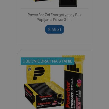
PowerBar Żel Energetyczny Bez
Popijania PowerGel...
8,49 zł
OBECNIE BRAK NA STANIE