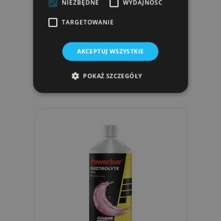
NIEZBĘDNE
WYDAJNOŚĆ
TARGETOWANIE
PowerBar Żel Energetyczny
PowerGel Original 41g...
AKCEPTUJ WSZYSTKIE
7,79 zł
POKAŻ SZCZEGÓŁY