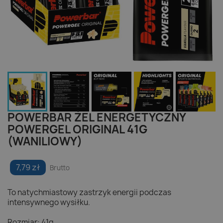
POWERBAR ŻEL ENERGETYCZNY
POWERGEL ORIGINAL 41G
(WANILIOWY)
7,79 zł
Brutto
To natychmiastowy zastrzyk energii podczas
intensywnego wysiłku.
Rozmiar: 41g