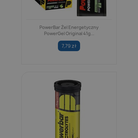
PowerBar Żel Energetyczny
PowerGel Original 41g...
7,79 zł