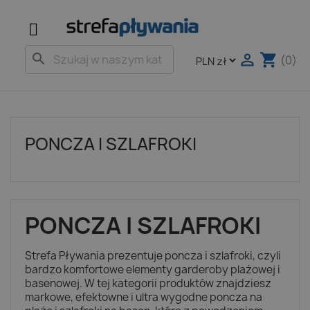

shopping_cart
search
(0)
PONCZA I SZLAFROKI
PONCZA I SZLAFROKI
Strefa Pływania prezentuje poncza i szlafroki, czyli
bardzo komfortowe elementy garderoby plażowej i
basenowej. W tej kategorii produktów znajdziesz
markowe, efektowne i ultra wygodne poncza na