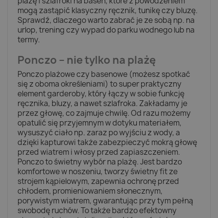
plażę i szlafroki na basen, które z powodzeniem
mogą zastąpić klasyczny ręcznik, tunikę czy bluzę.
Sprawdź, dlaczego warto zabrać je ze sobą np. na
urlop, trening czy wypad do parku wodnego lub na
termy.
Ponczo – nie tylko na plażę
Ponczo plażowe czy basenowe (możesz spotkać
się z oboma określeniami) to super praktyczny
element garderoby, który łączy w sobie funkcję
ręcznika, bluzy, a nawet szlafroka. Zakładamy je
przez głowę, co zajmuje chwilę. Od razu możemy
opatulić się przyjemnym w dotyku materiałem,
wysuszyć ciało np. zaraz po wyjściu z wody, a
dzięki kapturowi także zabezpieczyć mokrą głowę
przed wiatrem i włosy przed zapiaszczeniem.
Ponczo to świetny wybór na plażę. Jest bardzo
komfortowe w noszeniu, tworzy świetny fit ze
strojem kąpielowym, zapewnia ochronę przed
chłodem, promieniowaniem słonecznym,
porywistym wiatrem, gwarantując przy tym pełną
swobodę ruchów. To także bardzo efektowny