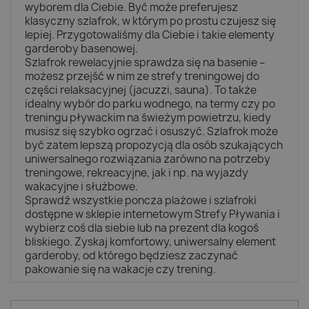
wyborem dla Ciebie. Być może preferujesz
klasyczny szlafrok, w którym po prostu czujesz się
lepiej. Przygotowaliśmy dla Ciebie i takie elementy
garderoby basenowej.
Szlafrok rewelacyjnie sprawdza się na basenie –
możesz przejść w nim ze strefy treningowej do
części relaksacyjnej (jacuzzi, sauna). To także
idealny wybór do parku wodnego, na termy czy po
treningu pływackim na świeżym powietrzu, kiedy
musisz się szybko ogrzać i osuszyć. Szlafrok może
być zatem lepszą propozycją dla osób szukających
uniwersalnego rozwiązania zarówno na potrzeby
treningowe, rekreacyjne, jak i np. na wyjazdy
wakacyjne i służbowe.
Sprawdź wszystkie poncza plażowe i szlafroki
dostępne w sklepie internetowym Strefy Pływania i
wybierz coś dla siebie lub na prezent dla kogoś
bliskiego. Zyskaj komfortowy, uniwersalny element
garderoby, od którego będziesz zaczynać
pakowanie się na wakacje czy trening.