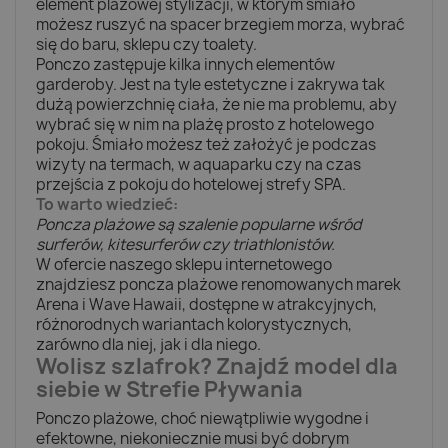
element plażowej stylizacji, w którym śmiało
możesz ruszyć na spacer brzegiem morza, wybrać
się do baru, sklepu czy toalety.
Ponczo zastępuje kilka innych elementów
garderoby. Jest na tyle estetyczne i zakrywa tak
dużą powierzchnię ciała, że nie ma problemu, aby
wybrać się w nim na plażę prosto z hotelowego
pokoju. Śmiało możesz też założyć je podczas
wizyty na termach, w aquaparku czy na czas
przejścia z pokoju do hotelowej strefy SPA.
To warto wiedzieć:
Poncza plażowe są szalenie popularne wśród
surferów, kitesurferów czy triathlonistów.
W ofercie naszego sklepu internetowego
znajdziesz poncza plażowe renomowanych marek
Arena i Wave Hawaii, dostępne w atrakcyjnych,
różnorodnych wariantach kolorystycznych,
zarówno dla niej, jak i dla niego.
Wolisz szlafrok? Znajdź model dla
siebie w Strefie Pływania
Ponczo plażowe, choć niewątpliwie wygodne i
efektowne, niekoniecznie musi być dobrym