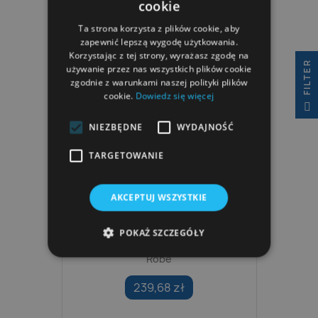
cookie
Ta strona korzysta z plików cookie, aby
zapewnić lepszą wygodę użytkowania.
Korzystając z tej strony, wyrażasz zgodę na
R
używanie przez nas wszystkich plików cookie
zgodnie z warunkami naszej polityki plików
cookie.
Dowiedz się więcej
F
I
L
T
E
NIEZBĘDNE
WYDAJNOŚĆ
TARGETOWANIE
AKCEPTUJ WSZYSTKIE
POKAŻ SZCZEGÓŁY
Szlafrok Arena Team Stripe
Robe
239,68 zł