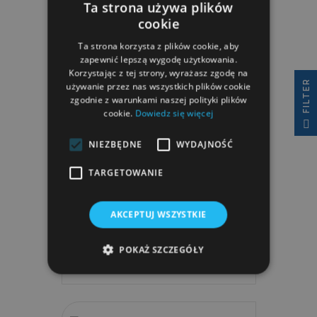
Ta strona używa plików
cookie
Plecak Sportowy Arena One Go
Ta strona korzysta z plików cookie, aby
Backpack 45 Limited
zapewnić lepszą wygodę użytkowania.
Korzystając z tej strony, wyrażasz zgodę na
299,00 zł
R
używanie przez nas wszystkich plików cookie
zgodnie z warunkami naszej polityki plików
cookie.
Dowiedz się więcej
F
I
L
T
E
NIEZBĘDNE
WYDAJNOŚĆ
TARGETOWANIE
Plecak Sportowy Arena One Go
Backpack 45 Limited
AKCEPTUJ WSZYSTKIE
299,00 zł
POKAŻ SZCZEGÓŁY