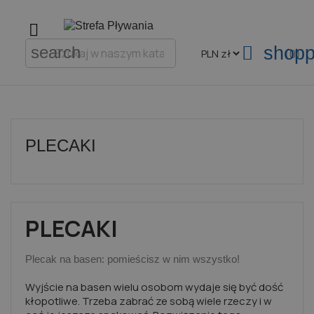

shopp
search
(0)
PLECAKI
PLECAKI
Plecak na basen: pomieścisz w nim wszystko!
Wyjście na basen wielu osobom wydaje się być dość
kłopotliwe. Trzeba zabrać ze sobą wiele rzeczy i w