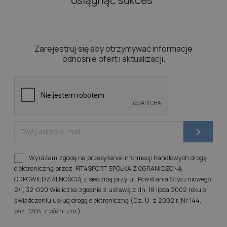
Zarejestruj się aby otrzymywać informacje
odnośnie ofert i aktualizacji.
Wyrażam zgodę na przesyłanie informacji handlowych drogą
elektroniczną przez FIT4SPORT SPÓŁKA Z OGRANICZONĄ
ODPOWIEDZIALNOŚCIĄ z siedzibą przy ul. Powstania Styczniowego
2/1, 32-020 Wieliczka zgodnie z ustawą z dn. 18 lipca 2002 roku o
świadczeniu usług drogą elektroniczną (Dz. U. z 2002 r. Nr 144,
poz. 1204 z późn. zm.).