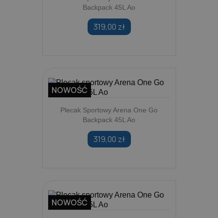
Backpack 45L Ao
319,00 zł
NOWOŚĆ
Plecak Sportowy Arena One Go
Backpack 45L Ao
319,00 zł
NOWOŚĆ