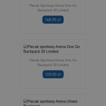
Plecak Sportowy Arena One Go
Backpack 30 Limited
148,35 zł
Plecak Sportowy Arena One Go
Backpack 30 Limited
129,00 zł