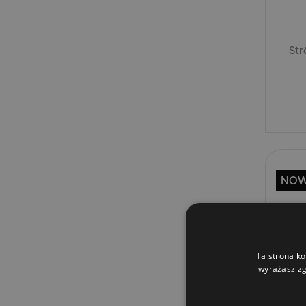
Str
NO
Ta strona ko
wyrażasz zg