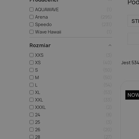
Pod
AQUAWAVE
1
Arena
295
ST
Speedo
231
Wave Hawaii
1
Rozmiar
XXS
3
XS
40
Jest 53
S
50
M
50
L
54
XL
53
NO
XXL
33
XXXL
2
24
8
25
3
26
20
28
27