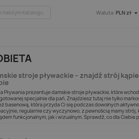
Waluta:
PLN zł
OBIETA
skie stroje pływackie – znajdź strój kąpi
bie
fa Pływania prezentuje damskie stroje pływackie, które wchod
gotowanej specjalnie dla pań. Znajdziesz tutaj nie tylko mark
eż basenową, która przyda Ci się podczas dowolnych aktywnoś
eacyjnie, regularnie czy wyczynowo, z pewnością mamy strój, 
ędem funkcjonalnym, jak i wizualnym. Sprawdź, co dla Ciebie 