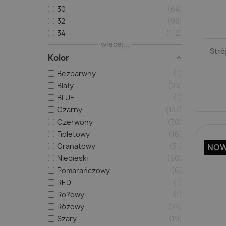
30
64
32
98
34
112
więcej...
Stró
Kolor
Bezbarwny
1
Biały
23
BLUE
1
Czarny
137
Czerwony
30
Fioletowy
16
Granatowy
51
NO
Niebieski
90
Pomarańczowy
6
RED
1
Ro?owy
1
Różowy
24
Szary
19