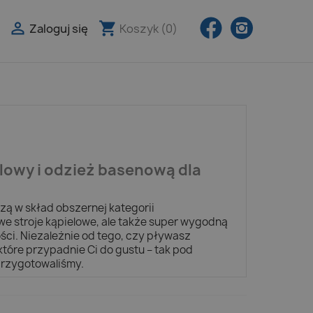
Facebook
Instagra

shopping_cart
Zaloguj się
Koszyk
(0)

elowy i odzież basenową dla
zą w skład obszernej kategorii
owe stroje kąpielowe, ale także super wygodną
ci. Niezależnie od tego, czy pływasz
które przypadnie Ci do gustu – tak pod
przygotowaliśmy.