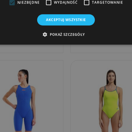
NIEZBĘDNE
WYDAJNOŚĆ
TARGETOWANIE
j Kąpielowy Arena Swimsuit
Stroj Startowy Pływacki 
AKCEPTUJ WSZYSTKIE
Milena Wing
Arena Powerskin...
POKAŻ SZCZEGÓŁY
299,00 zł
1 869,99 zł