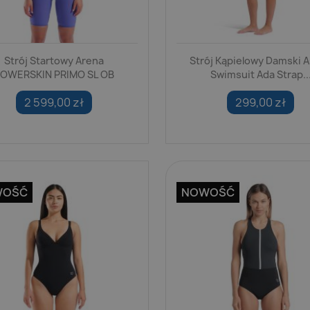
Strój Startowy Arena
Strój Kąpielowy Damski 
OWERSKIN PRIMO SL OB
Swimsuit Ada Strap..
2 599,00 zł
299,00 zł
WOŚĆ
NOWOŚĆ