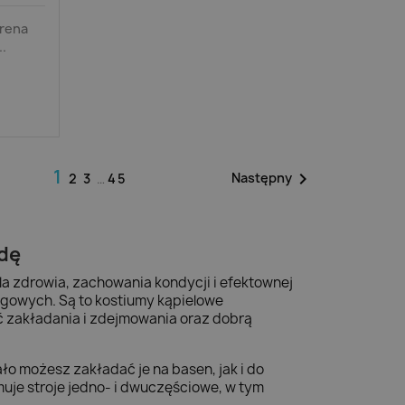
Arena
.
1

Następny
2
3
…
45
dę
dla zdrowia, zachowania kondycji i efektownej
ingowych. Są to kostiumy kąpielowe
ć zakładania i zdejmowania oraz dobrą
o możesz zakładać je na basen, jak i do
uje stroje jedno- i dwuczęściowe, w tym