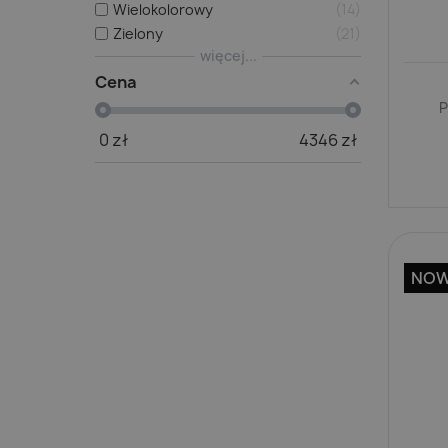
Wielokolorowy
14
Zielony
21
więcej...
Cena
P
0
zł
4346
zł
NO