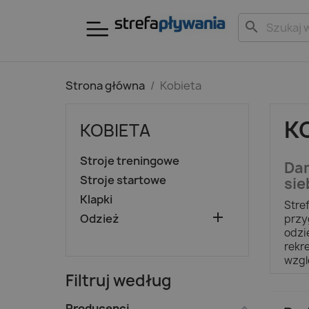
search
Strona główna
Kobieta
K
KOBIETA
Stroje treningowe
Dam
Stroje startowe
sie
Klapki
Stre

Odzież
przy
odzi
rekr
wzgl
Filtruj według
Producenci