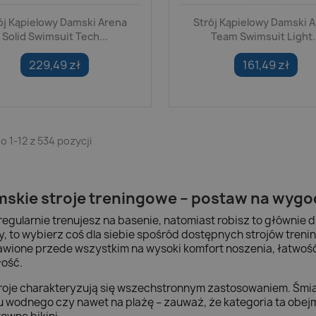
ój Kąpielowy Damski Arena
Strój Kąpielowy Damski 
Solid Swimsuit Tech...
Team Swimsuit Light..
229,49 zł
161,49 zł
 1-12 z 534 pozycji
skie stroje treningowe – postaw na wygo
 regularnie trenujesz na basenie, natomiast robisz to głównie 
y, to wybierz coś dla siebie spośród dostępnych strojów tren
awione przede wszystkim na wysoki komfort noszenia, łatwoś
łość.
troje charakteryzują się wszechstronnym zastosowaniem. Śmiał
u wodnego czy nawet na plażę – zauważ, że kategoria ta obejm