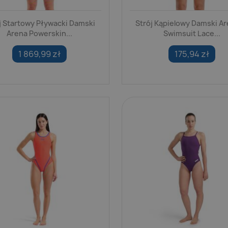
j Startowy Pływacki Damski
Strój Kąpielowy Damski A
Arena Powerskin...
Swimsuit Lace...
1 869,99 zł
175,94 zł