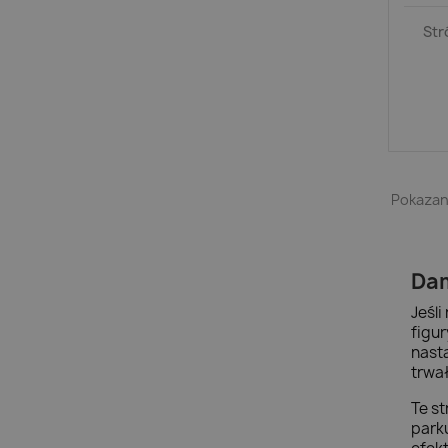
Str
Pokazano
Dam
Jeśli
figur
nast
trwa
Te s
park