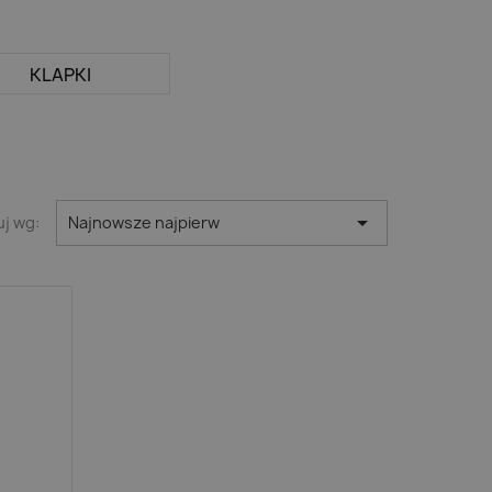
KLAPKI

uj wg:
Najnowsze najpierw