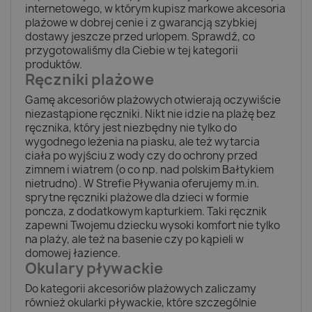
internetowego, w którym kupisz markowe akcesoria
plażowe w dobrej cenie i z gwarancją szybkiej
dostawy jeszcze przed urlopem. Sprawdź, co
przygotowaliśmy dla Ciebie w tej kategorii
produktów.
Ręczniki plażowe
Gamę akcesoriów plażowych otwierają oczywiście
niezastąpione ręczniki. Nikt nie idzie na plażę bez
ręcznika, który jest niezbędny nie tylko do
wygodnego leżenia na piasku, ale też wytarcia
ciała po wyjściu z wody czy do ochrony przed
zimnem i wiatrem (o co np. nad polskim Bałtykiem
nietrudno). W Strefie Pływania oferujemy m.in.
sprytne ręczniki plażowe dla dzieci w formie
poncza, z dodatkowym kapturkiem. Taki ręcznik
zapewni Twojemu dziecku wysoki komfort nie tylko
na plaży, ale też na basenie czy po kąpieli w
domowej łazience.
Okulary pływackie
Do kategorii akcesoriów plażowych zaliczamy
również okularki pływackie, które szczególnie