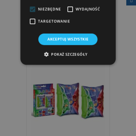
NIEZBĘDNE
WYDAJNOŚĆ
Piłka Plażowa Dla Dzieci Mondo
Lama I Przjaciele
TARGETOWANIE
9,99 zł
AKCEPTUJ WSZYSTKIE
POKAŻ SZCZEGÓŁY