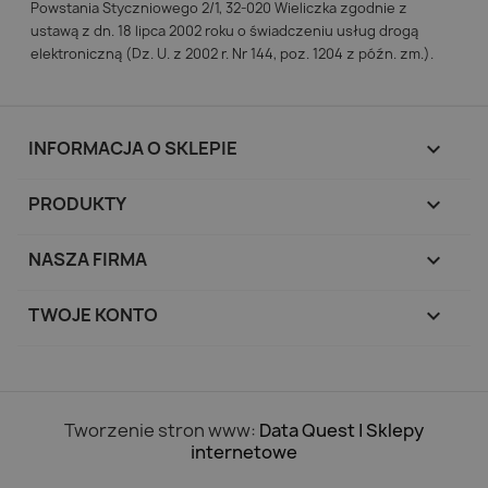
Powstania Styczniowego 2/1, 32-020 Wieliczka zgodnie z
ustawą z dn. 18 lipca 2002 roku o świadczeniu usług drogą
elektroniczną (Dz. U. z 2002 r. Nr 144, poz. 1204 z późn. zm.).
INFORMACJA O SKLEPIE
keyboard_arrow_down
PRODUKTY

NASZA FIRMA

TWOJE KONTO

Tworzenie stron www:
Data Quest | Sklepy
internetowe