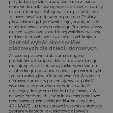
przydadzą się dziecku bawiącemu się w morzu –
słona woda dostająca się wprost do oczu nie wróży
niczego dobrego, dlatego warto to przewidzieć i
zainwestować w odpowiednią ochronę. Okulary
pływackie mogą być również fajnym wstępem do
nauki nurkowania czy snorkelingu. To obowiązkowy
element wyposażenia rodzinnej walizki na wakacje
nad morzem, zwłaszcza w cieplejszych krajach.
Szeroki wybór akcesoriów
plażowych dla dzieci i dorosłych
Akcesoria plażowe to obszerna kategoria
produktów, w której znajdziesz również różnego
rodzaju sprzęt do zabaw w piasku, w wodzie, do
amatorskiego uprawiania snorkelingu i wielu innych
typowo wakacyjnych form aktywności. Wszystkie
oferowane produkty prezentują wysoką jakość
wykonania, co przekłada się na ich trwałość,
atrakcyjny design oraz komfort użytkowania. W
naszej ofercie znajdziesz m.in. akcesoria plażowe
renomowanej niemieckiej marki Arena czy firmy
AQUAWAVE. Już teraz sprawdź wszystkie produkty
zebrane w kategorii akcesoriów plażowych i