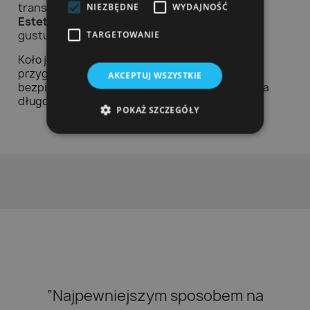
transportowaniu.
NIEZBĘDNE
WYDAJNOŚĆ
Estetycznym designem
, który przypadnie do
gustu każdemu dziecku.
TARGETOWANIE
Koło jest doskonałym rozwiązaniem na letnie
przygody nad wodą. Gwarantuje nie tylko
AKCEPTUJ WSZYSTKIE
bezpieczeństwo, ale i wspaniałą zabawę, która na
długo pozostanie w pamięci malucha.
POKAŻ SZCZEGÓŁY
“Najpewniejszym sposobem na