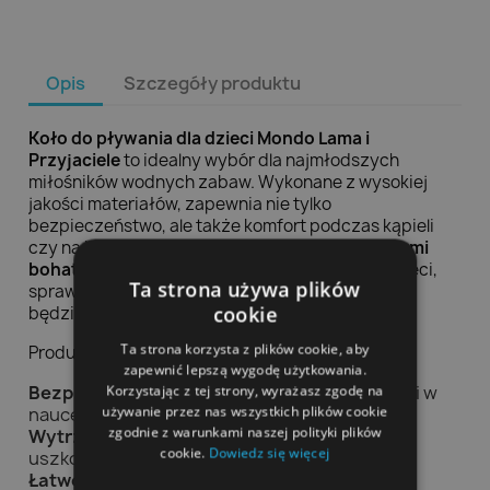
Opis
Szczegóły produktu
Koło do pływania dla dzieci Mondo Lama i
Przyjaciele
to idealny wybór dla najmłodszych
miłośników wodnych zabaw. Wykonane z wysokiej
jakości materiałów, zapewnia nie tylko
bezpieczeństwo, ale także komfort podczas kąpieli
czy na basenie.
Kolorowe motywy z popularnymi
bohaterami
z pewnością przyciągną uwagę dzieci,
Ta strona używa plików
sprawiając, że każda chwila spędzona w wodzie
cookie
będzie pełna radości i ekscytacji.
Ta strona korzysta z plików cookie, aby
Produkt wyróżnia się:
zapewnić lepszą wygodę użytkowania.
Bezpieczną konstrukcją
, która wspiera dzieci w
Korzystając z tej strony, wyrażasz zgodę na
używanie przez nas wszystkich plików cookie
nauce pływania.
zgodnie z warunkami naszej polityki plików
Wytrzymałym materiałem
, odpornym na
cookie.
Dowiedz się więcej
uszkodzenia.
Łatwością w przechowywaniu
oraz