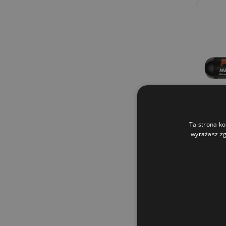
Ta strona ko
wyrażasz zg
P