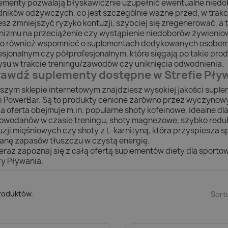
ementy pozwalają błyskawicznie uzupełnić ewentualne niedob
dników odżywczych, co jest szczególnie ważne przed, w trakci
sz zmniejszyć ryzyko kontuzji, szybciej się zregenerować, a 
nizmu na przeciążenie czy wystąpienie niedoborów żywienio
o również wspomnieć o suplementach dedykowanych osobom 
esjonalnym czy półprofesjonalnym, które sięgają po takie prod
ysu w trakcie treningu/zawodów czy uniknięcia odwodnienia.
awdź suplementy dostępne w Strefie Pły
szym sklepie internetowym znajdziesz wysokiej jakości supl
i PowerBar. Są to produkty cenione zarówno przez wyczynowy
a oferta obejmuje m.in. popularne shoty kofeinowe, idealne dl
owodanów w czasie treningu, shoty magnezowe, szybko reduk
uzji mięśniowych czy shoty z L-karnityną, która przyspiesza s
anę zapasów tłuszczu w czystą energię.
teraz zapoznaj się z całą ofertą suplementów diety dla spor
fy Pływania.
produktów.
Sort