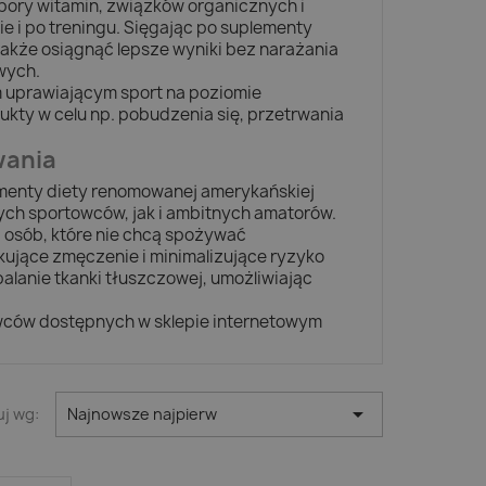
ory witamin, związków organicznych i
e i po treningu. Sięgając po suplementy
także osiągnąć lepsze wyniki bez narażania
wych.
uprawiającym sport na poziomie
ukty w celu np. pobudzenia się, przetrwania
wania
ementy diety renomowanej amerykańskiej
ch sportowców, jak i ambitnych amatorów.
a osób, które nie chcą spożywać
ujące zmęczenie i minimalizujące ryzyko
palanie tkanki tłuszczowej, umożliwiając
towców dostępnych w sklepie internetowym

uj wg:
Najnowsze najpierw