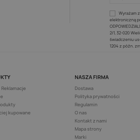
Wyrażam zg
elektroniczną
ODPOWIEDZIALNO
2/1, 32-020 Wiel
świadczeniu usł
1204 z późn. zm
KTY
NASZA FIRMA
/ Reklamacje
Dostawa
je
Polityka prywatności
rodukty
Regulamin
ciej kupowane
O nas
Kontakt z nami
Mapa strony
Marki