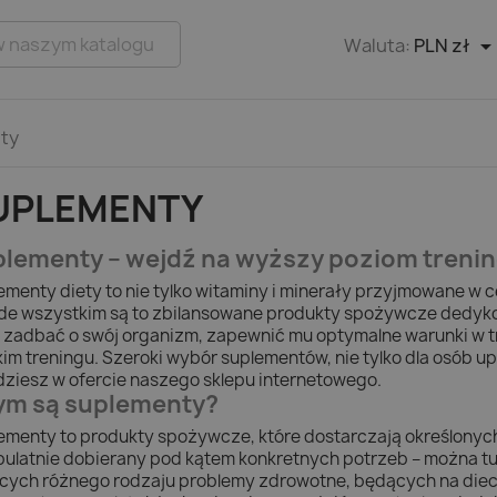
Waluta:
PLN zł
ty
UPLEMENTY
lementy – wejdź na wyższy poziom treni
ementy diety to nie tylko witaminy i minerały przyjmowane w
de wszystkim są to zbilansowane produkty spożywcze dedyk
 zadbać o swój organizm, zapewnić mu optymalne warunki w tra
kim treningu. Szeroki wybór suplementów, nie tylko dla osób u
dziesz w ofercie naszego sklepu internetowego.
ym są suplementy?
ementy to produkty spożywcze, które dostarczają określonych
pulatnie dobierany pod kątem konkretnych potrzeb – można tu
cych różnego rodzaju problemy zdrowotne, będących na dieci