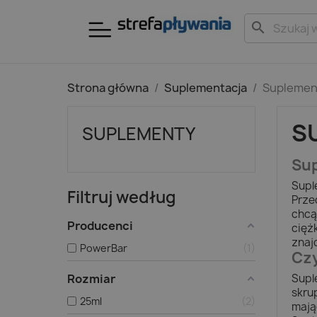
search
Strona główna
Suplementacja
Suplemen
S
SUPLEMENTY
Sup
Supl
Filtruj według
Prze
chcą
Producenci
cięż
znaj
PowerBar
1
Cz
Rozmiar
Supl
skru
25ml
2
mają