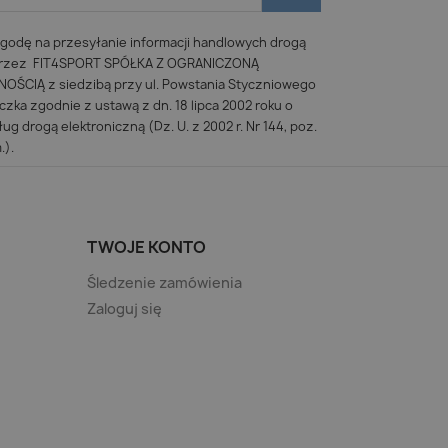
odę na przesyłanie informacji handlowych drogą
 przez FIT4SPORT SPÓŁKA Z OGRANICZONĄ
ŚCIĄ z siedzibą przy ul. Powstania Styczniowego
iczka zgodnie z ustawą z dn. 18 lipca 2002 roku o
ug drogą elektroniczną (Dz. U. z 2002 r. Nr 144, poz.
.).
TWOJE KONTO
Śledzenie zamówienia
Zaloguj się