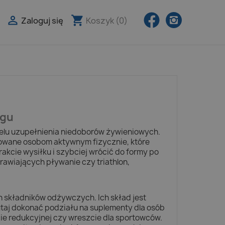
Facebook
Instagra

shopping_cart
Zaloguj się
Koszyk
(0)

ngu
 celu uzupełnienia niedoborów żywieniowych.
owane osobom aktywnym fizycznie, które
kcie wysiłku i szybciej wrócić do formy po
prawiających pływanie czy triathlon,
 składników odżywczych. Ich skład jest
taj dokonać podziału na suplementy dla osób
e redukcyjnej czy wreszcie dla sportowców.