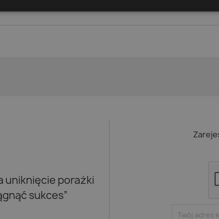
 1-2 z 2 pozycji
Zareje
uniknięcie porażki
iągnąć sukces”