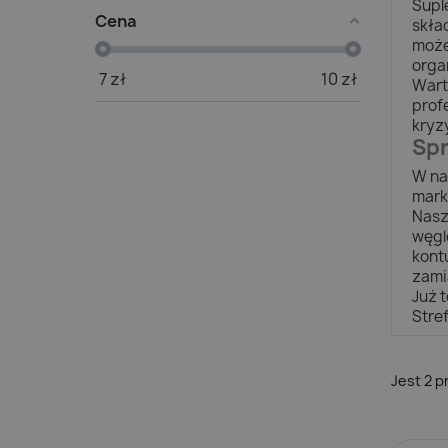
Supl
Cena
skła
może
orga
7
zł
10
zł
Wart
prof
kryz
Spr
W na
mark
Nasz
węgl
kont
zami
Już 
Stre
Jest 2 