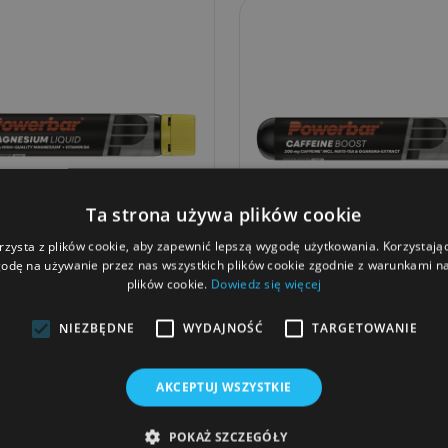
Ta strona używa plików cookie
rzysta z plików cookie, aby zapewnić lepszą wygodę użytkowania. Korzystając 
odę na używanie przez nas wszystkich plików cookie zgodnie z warunkami nas
owerBar Shot Magnesium
PowerBar Shot Kofein
plików cookie.
Dowiedz się więcej
Liquid Magnezowy 25ml
Caffeine Boost 25ml
NIEZBĘDNE
WYDAJNOŚĆ
TARGETOWANIE
7,99 zł
9,99 zł
AKCEPTUJ WSZYSTKIE
POKAŻ SZCZEGÓŁY