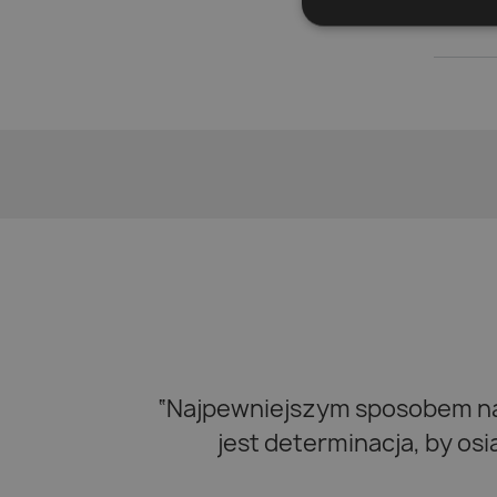
Pokazano
“Najpewniejszym sposobem na 
jest determinacja, by os