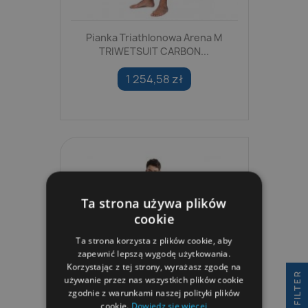
Pianka Triathlonowa Arena M
TRIWETSUIT CARBON...
1 254,58 zł
Ta strona używa plików
cookie
Ta strona korzysta z plików cookie, aby
zapewnić lepszą wygodę użytkowania.
Korzystając z tej strony, wyrażasz zgodę na
R
używanie przez nas wszystkich plików cookie
zgodnie z warunkami naszej polityki plików
cookie.
Dowiedz się więcej
F
I
L
T
E