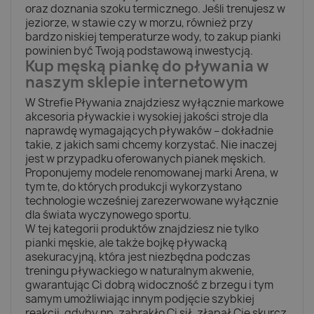
oraz doznania szoku termicznego. Jeśli trenujesz w
jeziorze, w stawie czy w morzu, również przy
bardzo niskiej temperaturze wody, to zakup pianki
powinien być Twoją podstawową inwestycją.
Kup męską piankę do pływania w
naszym sklepie internetowym
W Strefie Pływania znajdziesz wyłącznie markowe
akcesoria pływackie i wysokiej jakości stroje dla
naprawdę wymagających pływaków – dokładnie
takie, z jakich sami chcemy korzystać. Nie inaczej
jest w przypadku oferowanych pianek męskich.
Proponujemy modele renomowanej marki Arena, w
tym te, do których produkcji wykorzystano
technologie wcześniej zarezerwowane wyłącznie
dla świata wyczynowego sportu.
W tej kategorii produktów znajdziesz nie tylko
pianki męskie, ale także bojkę pływacką
asekuracyjną, która jest niezbędna podczas
treningu pływackiego w naturalnym akwenie,
gwarantując Ci dobrą widoczność z brzegu i tym
samym umożliwiając innym podjęcie szybkiej
reakcji, gdyby np. zabrakło Ci sił, złapał Cię skurcz