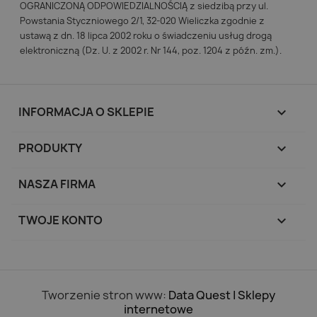
OGRANICZONĄ ODPOWIEDZIALNOŚCIĄ z siedzibą przy ul.
Powstania Styczniowego 2/1, 32-020 Wieliczka zgodnie z
ustawą z dn. 18 lipca 2002 roku o świadczeniu usług drogą
elektroniczną (Dz. U. z 2002 r. Nr 144, poz. 1204 z późn. zm.).
INFORMACJA O SKLEPIE
keyboard_arrow_down
PRODUKTY

NASZA FIRMA

TWOJE KONTO

Tworzenie stron www:
Data Quest | Sklepy
internetowe