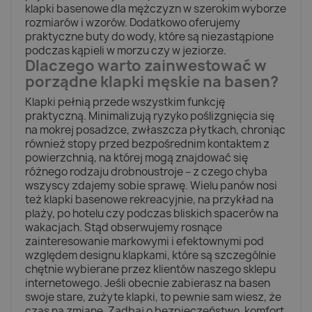
klapki basenowe dla mężczyzn w szerokim wyborze
rozmiarów i wzorów. Dodatkowo oferujemy
praktyczne buty do wody, które są niezastąpione
podczas kąpieli w morzu czy w jeziorze.
Dlaczego warto zainwestować w
porządne klapki męskie na basen?
Klapki pełnią przede wszystkim funkcję
praktyczną. Minimalizują ryzyko poślizgnięcia się
na mokrej posadzce, zwłaszcza płytkach, chroniąc
również stopy przed bezpośrednim kontaktem z
powierzchnią, na której mogą znajdować się
różnego rodzaju drobnoustroje – z czego chyba
wszyscy zdajemy sobie sprawę. Wielu panów nosi
też klapki basenowe rekreacyjnie, na przykład na
plaży, po hotelu czy podczas bliskich spacerów na
wakacjach. Stąd obserwujemy rosnące
zainteresowanie markowymi i efektownymi pod
względem designu klapkami, które są szczególnie
chętnie wybierane przez klientów naszego sklepu
internetowego. Jeśli obecnie zabierasz na basen
swoje stare, zużyte klapki, to pewnie sam wiesz, że
czas na zmianę. Zadbaj o bezpieczeństwo, komfort,