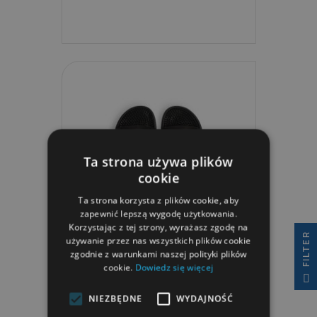
Ta strona używa plików
cookie
Ta strona korzysta z plików cookie, aby
zapewnić lepszą wygodę użytkowania.
Korzystając z tej strony, wyrażasz zgodę na
R
używanie przez nas wszystkich plików cookie
zgodnie z warunkami naszej polityki plików
Klapki Arena Marco Active
cookie.
Dowiedz się więcej
F
I
L
T
E
206,99 zł
NIEZBĘDNE
WYDAJNOŚĆ