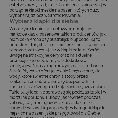
estetyczny wygląd, ale też o higienę i zainwestuj w
porządne klapki męskie na basen, których duży
wybór znajdziesz w Strefie Pływania.
Wybierz klapki dla siebie
W naszym sklepie internetowym oferujemy
markowe klapki basenowe takich producentów, jak
niemiecka Arena czy australijskie Speedo. Są to
produkty, których jakości możesz zaufać w ciemno,
wiedząc, że inwestujesz w klapki na lata. Zwróć
uwagę na atrakcyjne ceny oraz na aktualne
promocje, które powinny Cię dodatkowo
zmotywować do zakupu nowych klapek na basen.
Strefa Pływania oferuje również męskie buty do
wody, które świetnie chronią stopy przed
skaleczeniem, obtarciem czy bezpośrednim
kontaktem z różnego rodzaju zanieczyszczeniami.
Takie buty idealnie sprawdzą się podczas kąpieli w
morzu na południu Europy, jak również podczas
zabawy czy treningów w jeziorze. Już teraz
sprawdź wszystkie propozycje w kategorii klapek
męskich na basen, jakie przygotował dla Ciebie