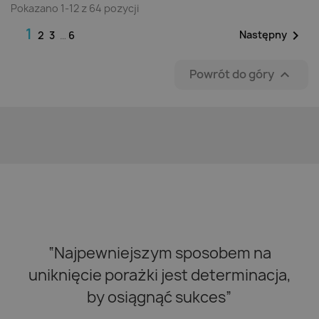
Pokazano 1-12 z 64 pozycji
1

Następny
2
3
…
6
Powrót do góry

“Najpewniejszym sposobem na
uniknięcie porażki jest determinacja,
by osiągnąć sukces”