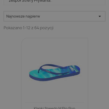
zespół Strefy Pływania.

Najnowsze najpierw
Pokazano 1-12 z 64 pozycji
Klapki Speedo M Flip Flop