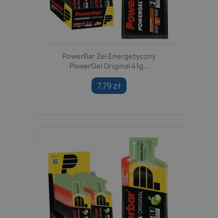
PowerBar Żel Energetyczny
PowerGel Original 41g...
7,79 zł