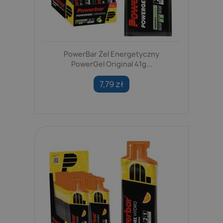
PowerBar Żel Energetyczny
PowerGel Original 41g...
7,79 zł