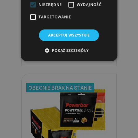
NIEZBĘDNE
WYDAJNOŚĆ
TARGETOWANIE
PowerBar Baton Energetyczny
Energize Bar...
AKCEPTUJ WSZYSTKIE
9,40 zł
POKAŻ SZCZEGÓŁY
OBECNIE BRAK NA STANIE