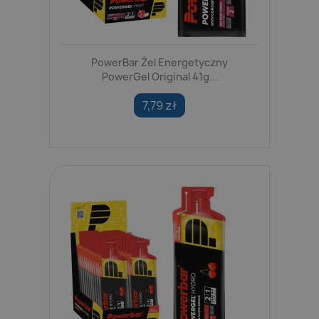
PowerBar Żel Energetyczny
PowerGel Original 41g...
7,79 zł