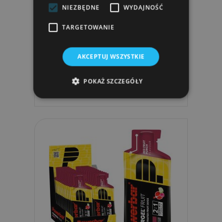
NIEZBĘDNE
WYDAJNOŚĆ
TARGETOWANIE
PowerBar Żel Energetyczny Bez
Popijania PowerGel...
AKCEPTUJ WSZYSTKIE
8,49 zł
POKAŻ SZCZEGÓŁY