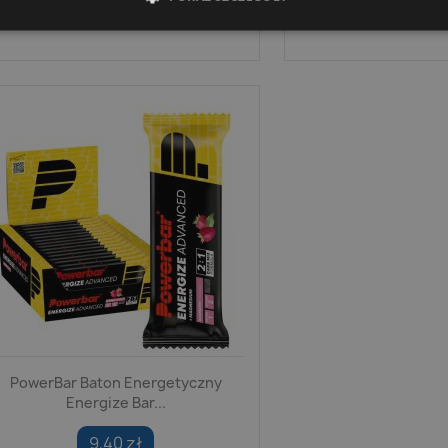
7,79 zł
7,79 z
PowerBar Baton Energetyczny
Energize Bar...
9,40 zł