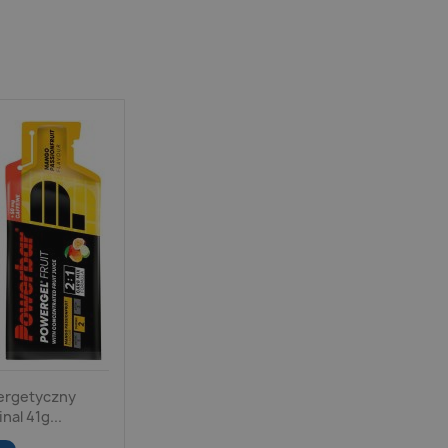
ergetyczny
nal 41g...