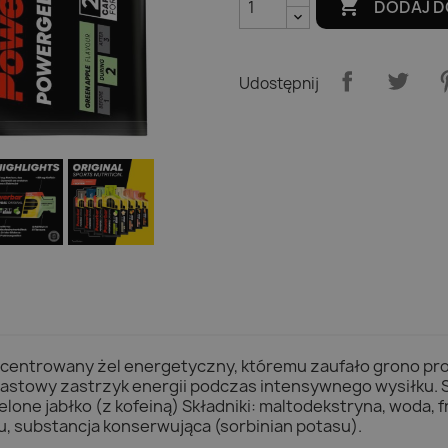

DODAJ D
Udostępnij
ncentrowany żel energetyczny, któremu zaufało grono pro
iastowy zastrzyk energii podczas intensywnego wysiłku. 
elone jabłko (z kofeiną) Składniki: maltodekstryna, woda, 
u, substancja konserwująca (sorbinian potasu).