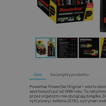
Opis
Szczegóły produktu
Powerbar PowerGel Original + sód to sko
sportowych już od 1996 roku. To natychm
przez organizm i nie obciążają żołądka. Zi
cytrynowy), kofeina (0,1%), cytrynian sod