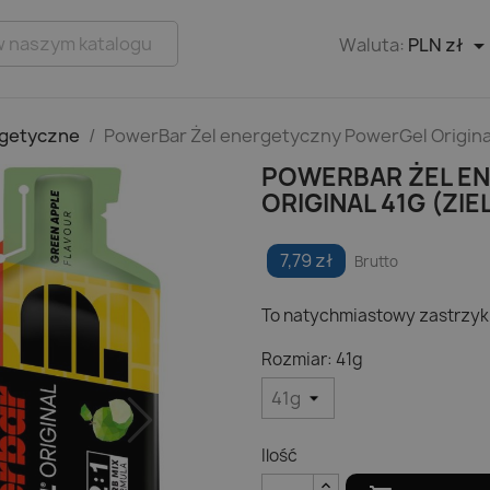
Waluta:
PLN zł
rgetyczne
PowerBar Żel energetyczny PowerGel Original 
POWERBAR ŻEL E
ORIGINAL 41G (ZIE
7,79 zł
Brutto
To natychmiastowy zastrzyk
Rozmiar: 41g
Ilość