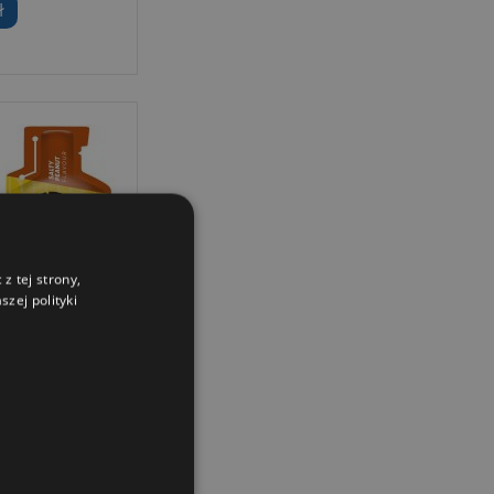
ł
z tej strony,
zej polityki
ergetyczny
nal 41g...