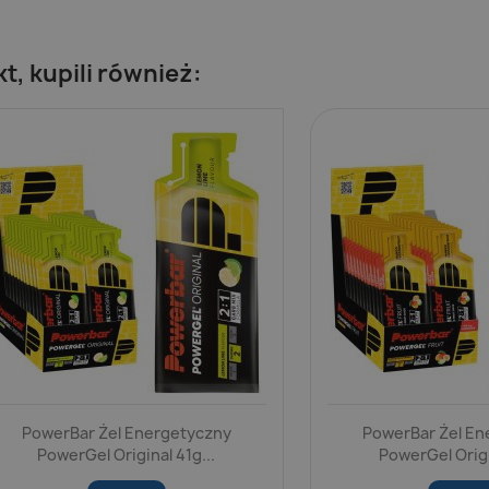
kt, kupili również:
PowerBar Żel Energetyczny
PowerBar Żel En
PowerGel Original 41g...
PowerGel Origi