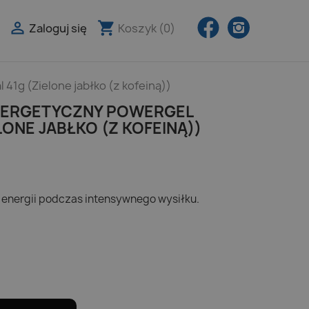
Facebook
Instagra

shopping_cart
Zaloguj się
Koszyk
(0)

41g (Zielone jabłko (z kofeiną))
NERGETYCZNY POWERGEL
LONE JABŁKO (Z KOFEINĄ))
 energii podczas intensywnego wysiłku.