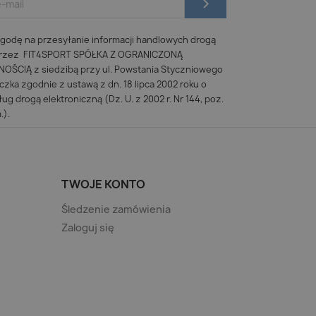
odę na przesyłanie informacji handlowych drogą
 przez FIT4SPORT SPÓŁKA Z OGRANICZONĄ
ŚCIĄ z siedzibą przy ul. Powstania Styczniowego
iczka zgodnie z ustawą z dn. 18 lipca 2002 roku o
ug drogą elektroniczną (Dz. U. z 2002 r. Nr 144, poz.
.).
TWOJE KONTO
Śledzenie zamówienia
Zaloguj się