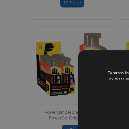
19,90 zł
Ta strona ko
wyrażasz zg
PowerBar Żel Energetyczny
PowerGel Original 41g...