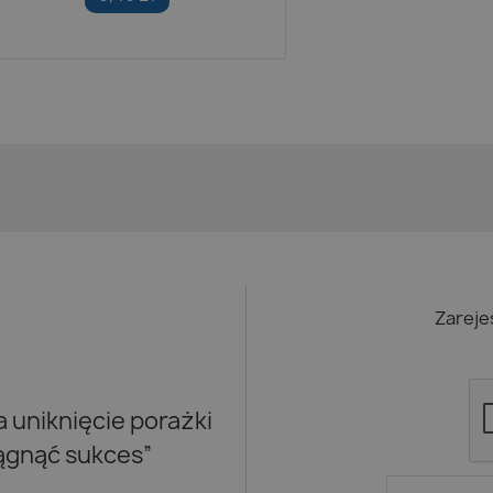
Zareje
uniknięcie porażki
iągnąć sukces”