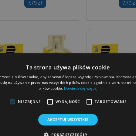
7,79 zł
7,79 z
Ta strona używa plików cookie
rzysta z plików cookie, aby zapewnić lepszą wygodę użytkowania. Korzystając 
odę na używanie przez nas wszystkich plików cookie zgodnie z warunkami nas
plików cookie.
Dowiedz się więcej
NIEZBĘDNE
WYDAJNOŚĆ
TARGETOWANIE
PowerBar Żel Energetyczny
PowerBar Żel En
AKCEPTUJ WSZYSTKIE
PowerGel Original 41g...
PowerGel Origi
POKAŻ SZCZEGÓŁY