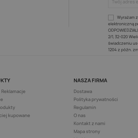
Wyrażam zg
elektroniczną
ODPOWIEDZIALNO
2/1, 32-020 Wiel
świadczeniu usł
1204 z późn. zm
KTY
NASZA FIRMA
/ Reklamacje
Dostawa
je
Polityka prywatności
rodukty
Regulamin
ciej kupowane
O nas
Kontakt z nami
Mapa strony