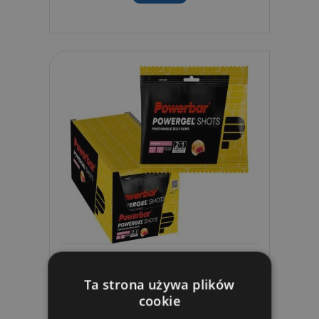
PowerBar Żelki Energetyczne
PowerGel Shots 60g...
Ta strona używa plików
cookie
8,45 zł