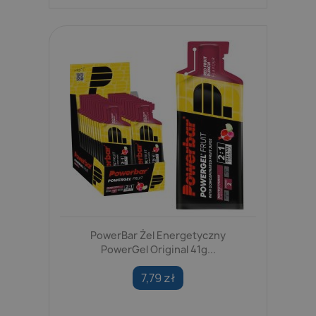
PowerBar Żel Energetyczny
PowerGel Original 41g...
7,79 zł