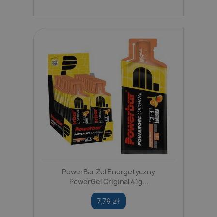
PowerBar Żel Energetyczny
PowerGel Original 41g...
7,79 zł