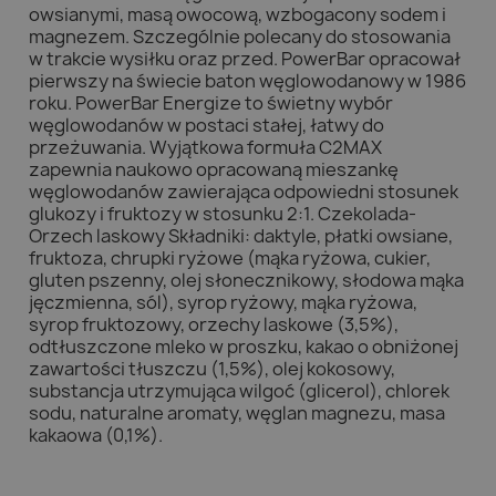
owsianymi, masą owocową, wzbogacony sodem i
magnezem. Szczególnie polecany do stosowania
w trakcie wysiłku oraz przed. PowerBar opracował
pierwszy na świecie baton węglowodanowy w 1986
roku. PowerBar Energize to świetny wybór
węglowodanów w postaci stałej, łatwy do
przeżuwania. Wyjątkowa formuła C2MAX
zapewnia naukowo opracowaną mieszankę
węglowodanów zawierająca odpowiedni stosunek
glukozy i fruktozy w stosunku 2:1. Czekolada-
Orzech laskowy Składniki: daktyle, płatki owsiane,
fruktoza, chrupki ryżowe (mąka ryżowa, cukier,
gluten pszenny, olej słonecznikowy, słodowa mąka
jęczmienna, sól), syrop ryżowy, mąka ryżowa,
syrop fruktozowy, orzechy laskowe (3,5%),
odtłuszczone mleko w proszku, kakao o obniżonej
zawartości tłuszczu (1,5%), olej kokosowy,
substancja utrzymująca wilgoć (glicerol), chlorek
sodu, naturalne aromaty, węglan magnezu, masa
kakaowa (0,1%).