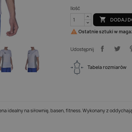
Ilość

DODAJ D

Ostatnie sztuki w maga
Udostępnij
Tabela rozmiarów
ena idealny na siłownię, basen, fitness. Wykonany z oddych