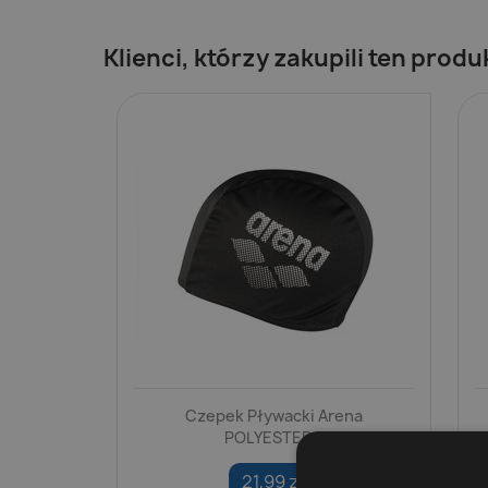
Klienci, którzy zakupili ten produ
Czepek Pływacki Arena
POLYESTER II
21,99 zł