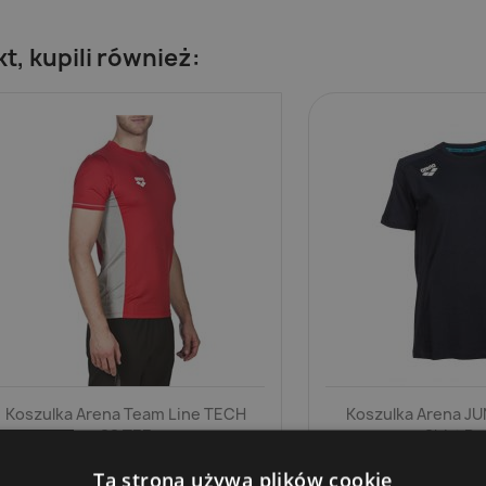
kt, kupili również:
Koszulka Arena Team Line TECH
Koszulka Arena JU
SS TEE
Shirt Pa
Ta strona używa plików cookie
69,99 zł
174,89 