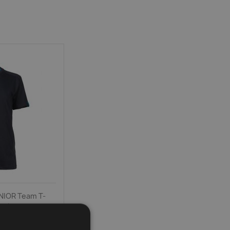
NIOR Team T-
nel
zł