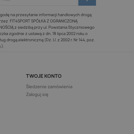
odę na przesyłanie informacji handlowych drogą
 przez FIT4SPORT SPÓŁKA Z OGRANICZONĄ
ŚCIĄ z siedzibą przy ul. Powstania Styczniowego
iczka zgodnie z ustawą z dn. 18 lipca 2002 roku o
ug drogą elektroniczną (Dz. U. z 2002 r. Nr 144, poz.
.).
TWOJE KONTO
Śledzenie zamówienia
Zaloguj się