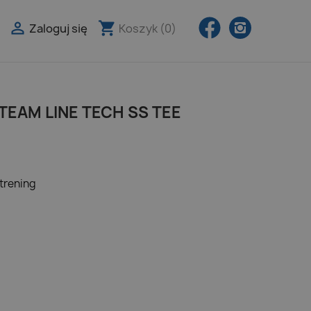
Facebook
Instagra

shopping_cart
Zaloguj się
Koszyk
(0)

EAM LINE TECH SS TEE
 trening