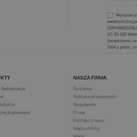
Wyrażam zg
elektroniczną
ODPOWIEDZIALNO
2/1, 32-020 Wiel
świadczeniu usł
1204 z późn. zm
KTY
NASZA FIRMA
/ Reklamacje
Dostawa
je
Polityka prywatności
rodukty
Regulamin
ciej kupowane
O nas
Kontakt z nami
Mapa strony
Marki