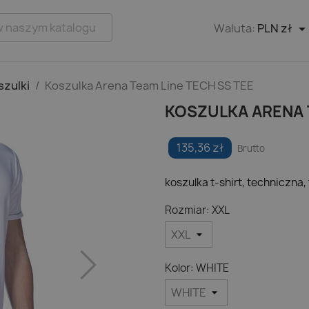
Waluta:
PLN zł
szulki
Koszulka Arena Team Line TECH SS TEE
KOSZULKA ARENA T
135,36 zł
Brutto
koszulka t-shirt, techniczna,
Rozmiar: XXL
Kolor: WHITE