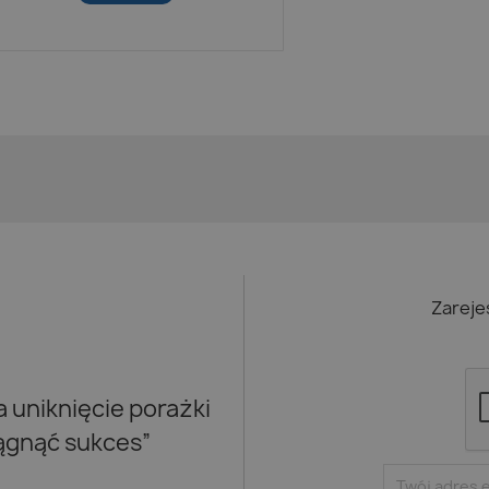
Zareje
uniknięcie porażki
iągnąć sukces”