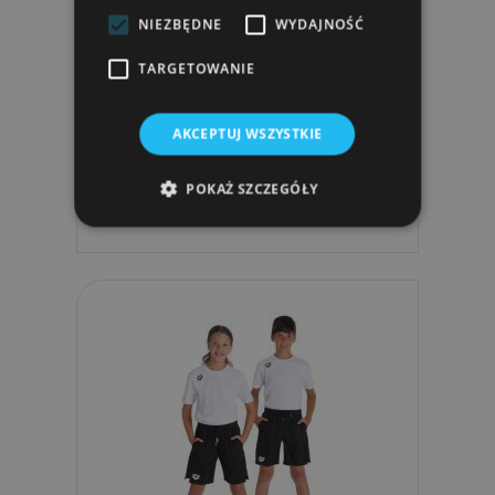
NIEZBĘDNE
WYDAJNOŚĆ
TARGETOWANIE
Koszulka Arena JUNIOR Team T-Shirt
AKCEPTUJ WSZYSTKIE
Panel
116,99 zł
POKAŻ SZCZEGÓŁY