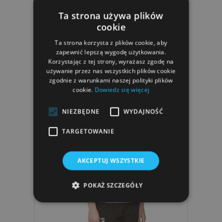
Ta strona używa plików
cookie
Strój Startowy Arena W PWSKIN
CARBON AIR2 FBSLOB
Ta strona korzysta z plików cookie, aby
zapewnić lepszą wygodę użytkowania.
1 299,99 zł
Korzystając z tej strony, wyrażasz zgodę na
używanie przez nas wszystkich plików cookie
zgodnie z warunkami naszej polityki plików
cookie.
Dowiedz się więcej
NIEZBĘDNE
WYDAJNOŚĆ
TARGETOWANIE
AKCEPTUJ WSZYSTKIE
POKAŻ SZCZEGÓŁY