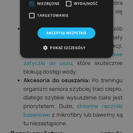
wyprofilowaną podeszwą, która
NIEZBĘDNE
WYDAJNOŚĆ
zminimalizuje ryzyko poślizgnięcia się
TARGETOWANIE
na mokrych kafelkach.
Ochrona uszu i nosa:
Wiele osób
AKCEPTUJ WSZYSTKIE
starszych ma wrażliwe kanały
słuchowe. Aby uniknąć infekcji,
POKAŻ SZCZEGÓŁY
pomocne mogą okazać się
silikonowe
zatyczki do uszu
, które skutecznie
blokują dostęp wody.
Akcesoria do osuszania:
Po treningu
organizm seniora szybciej traci ciepło,
dlatego szybkie wysuszenie ciała jest
priorytetem. Duże,
chłonne ręczniki
basenowe
z mikrofibry lub bawełny są
tu niezastąpione.