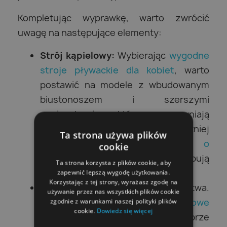
Kompletując wyprawkę, warto zwrócić
uwagę na następujące elementy:
Strój kąpielowy:
Wybierając
wygodne
stroje pływackie dla kobiet
, warto
postawić na modele z wbudowanym
biustonoszem i szerszymi
ramiączkami, które zapewniają
stabilność. Z kolei panowie najchętniej
Ta strona używa plików
wybierają
męskie kąpielówki o
cookie
klasycznym kroju
, które nie krępują
Ta strona korzysta z plików cookie, aby
ruchów.
zapewnić lepszą wygodę użytkowania.
Korzystając z tej strony, wyrażasz zgodę na
Obuwie:
To klucz do bezpieczeństwa.
używanie przez nas wszystkich plików cookie
Konieczne są solidne,
antypoślizgowe
zgodnie z warunkami naszej polityki plików
cookie.
Dowiedz się więcej
klapki na basen
z dobrze