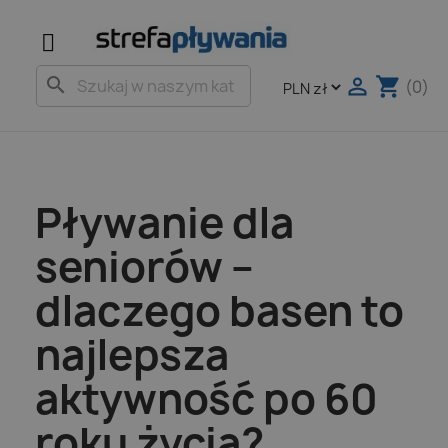

shopping_cart
search
(0)
Pływanie dla
seniorów –
dlaczego basen to
najlepsza
aktywność po 60
roku życia?