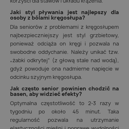
korzyści dla stawów i układu krążenia.
Jaki styl pływania jest najlepszy dla
osoby z bólami kręgosłupa?
Dla seniorów z problemami z kręgosłupem
najbezpieczniejszy jest styl grzbietowy,
ponieważ odciąża on kręgi i pozwala na
swobodne oddychanie. Należy unikać tzw.
„żabki odkrytej” (z głową stale nad wodą),
gdyż powoduje ona nadmierne napięcie w
odcinku szyjnym kręgosłupa.
Jak często senior powinien chodzić na
basen, aby widzieć efekty?
Optymalna częstotliwość to 2-3 razy w
tygodniu po około 45 minut. Taka
regularność pozwala na utrzymanie
elastyczności mięśni i poprawę wydolności