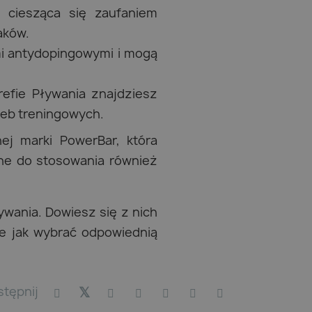
 ciesząca się zaufaniem
aków.
i antydopingowymi i mogą
efie Pływania znajdziesz
eb treningowych.
j marki PowerBar, która
ne do stosowania również
ływania. Dowiesz się z nich
że jak wybrać odpowiednią
stępnij