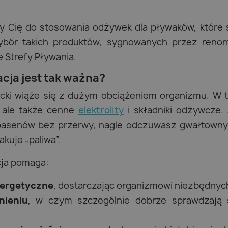
y Cię do stosowania odżywek dla pływaków, które 
 wybór takich produktów, sygnowanych przez re
e Strefy Pływania.
cja jest tak ważna?
cki wiąże się z dużym obciążeniem organizmu. W t
ę, ale także cenne
elektrolity
i składniki odżywcze. 
 basenów bez przerwy, nagle odczuwasz gwałtowny s
kuje „paliwa”.
ja pomaga:
nergetyczne
, dostarczając organizmowi niezbędny
nieniu
, w czym szczególnie dobrze sprawdzają s