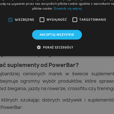
getyczne, idealne na dłuższe sesje treningowe.
odę na używanie przez nas wszystkich plików cookie zgodnie z warunkami nas
plików cookie.
Dowiedz się więcej
NIEZBĘDNE
WYDAJNOŚĆ
TARGETOWANIE
także odpoczynek i regeneracja organizmu, co min
 Strefie Pływania kupisz odżywki dla pływaków d
AKCEPTUJ WSZYSTKIE
ywki białkowe, wspomagające odbudowę mięśni
formułę z białkami i węglowodanami oraz batony p
POKAŻ SZCZEGÓŁY
rganizmowi niezbędnego białka.
ać suplementy od PowerBar?
jbardziej cenionych marek w świecie suplemen
obejmuje ogromny wybór produktów, które sprawd
też biegania, jazdy na rowerze, crossfitu czy trenin
 których szukając dobrych odżywek i suplementó
 PowerBar: