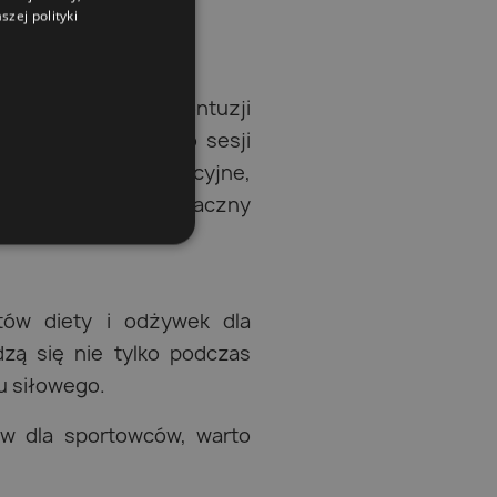
zej polityki
imalizuje ryzyko kontuzji
o stosowania tuż po sesji
, napoje regeneracyjne,
roteinowe, czyli smaczny
tów diety i odżywek dla
zą się nie tylko podczas
gu siłowego.
w dla sportowców, warto