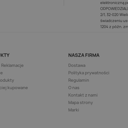
elektroniczną
ODPOWIEDZIALNO
2/1, 32-020 Wiel
świadczeniu usł
1204 z późn. zm
KTY
NASZA FIRMA
/ Reklamacje
Dostawa
je
Polityka prywatności
rodukty
Regulamin
ciej kupowane
O nas
Kontakt z nami
Mapa strony
Marki