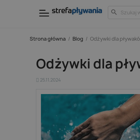
search
Strona główna
Blog
Odżywki dla pływaków
Odżywki dla pływ
25.11.2024