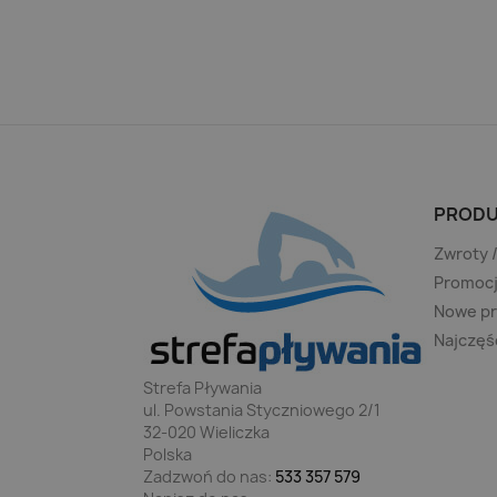
PRODU
Zwroty 
Promoc
Nowe p
Najczęś
Strefa Pływania
ul. Powstania Styczniowego 2/1
32-020 Wieliczka
Polska
Zadzwoń do nas:
533 357 579