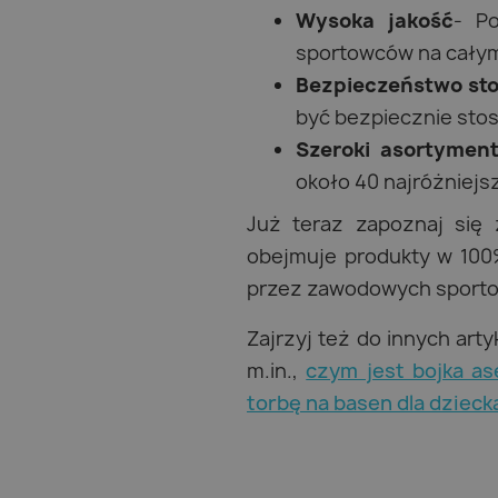
Wysoka jakość
- Po
sportowców na całym
Bezpieczeństwo st
być bezpiecznie st
Szeroki asortymen
około 40 najróżniej
Już teraz zapoznaj się
obejmuje produkty w 100
przez zawodowych sport
Zajrzyj też do innych arty
m.in.,
czym jest bojka as
torbę na basen dla dzieck