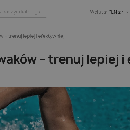
Waluta:
PLN zł
 – trenuj lepiej i efektywniej
aków – trenuj lepiej i