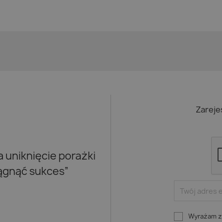
Zareje
uniknięcie porażki
iągnąć sukces”
Wyrażam zg