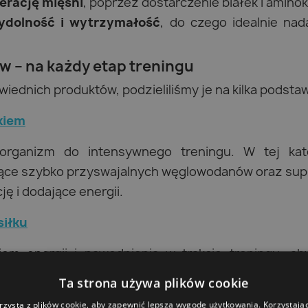
erację mięśni
, poprzez dostarczenie białek i amin
ydolność i wytrzymałość
, do czego idealnie nad
 – na każdy etap treningu
iednich produktów, podzieliliśmy je na kilka podsta
kiem
organizm do intensywnego treningu. W tej kate
jące szybko przyswajalnych węglowodanów oraz sup
 i dodające energii.
iłku
om energii i nawodnienia w trakcie treningu, ab
asę mięśniową i poprawiać kondycję. W tej kate
Ta strona używa plików cookie
płyny i elektrolity, żele energetyczne, czyli szybk
rzysta z plików cookie, aby zapewnić lepszą wygodę użytkowania. Korzystając 