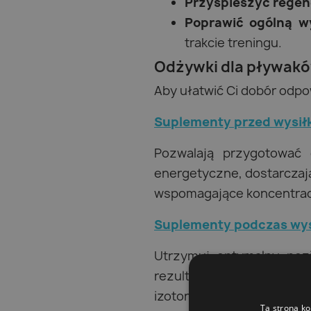
Przyspieszyć regen
Poprawić ogólną w
trakcie treningu.
Odżywki dla pływaków
Aby ułatwić Ci dobór odpow
Suplementy przed wysił
Pozwalają przygotować 
energetyczne, dostarcza
wspomagające koncentrację
Suplementy podczas wys
Utrzymuj optymalny pozi
rezultaty, rozbudować m
izotoniczne uzupełniające 
Ta strona ko