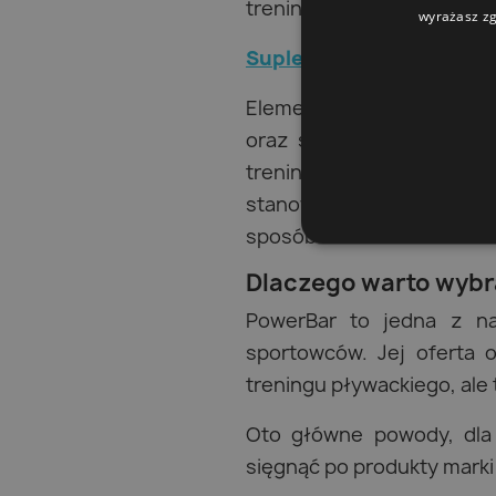
treningu oraz batony ener
wyrażasz zg
Suplementy po wysiłku
Elementem treningu jest 
oraz spadku motywacji. W
treningowej, w tym odż
stanowiące kompleksową 
sposób na dostarczenie o
Dlaczego warto wybr
PowerBar to jedna z na
sportowców. Jej oferta 
treningu pływackiego, ale 
Oto główne powody, dla
sięgnąć po produkty marki