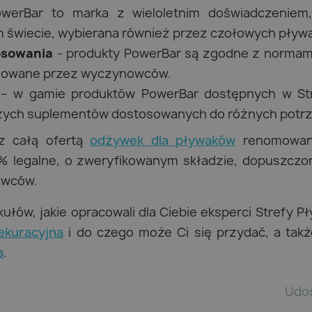
werBar to marka z wieloletnim doświadczeniem,
 świecie, wybierana również przez czołowych pływ
osowania
- produkty PowerBar są zgodne z normam
osowane przez wyczynowców.
t
– w gamie produktów PowerBar dostępnych w Str
szych suplementów dostosowanych do różnych potrz
 z całą ofertą
odżywek dla pływaków
renomowane
% legalne, o zweryfikowanym składzie, dopuszczo
owców.
kułów, jakie opracowali dla Ciebie eksperci Strefy P
ekuracyjna
i do czego może Ci się przydać, a tak
a
.
Udo