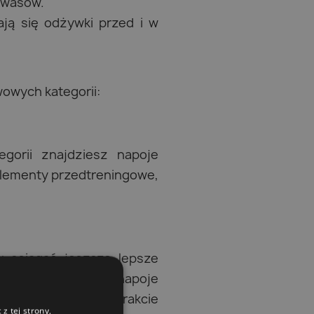
okwasów.
ają się odżywki przed i w
wowych kategorii:
gorii znajdziesz napoje
lementy przedtreningowe,
y osiągać jeszcze lepsze
gorii dostępne są napoje
ie źródło energii w trakcie
z tej strony,