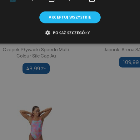
AKCEPTUJ WSZYSTKIE
POKAŻ SZCZEGÓŁY
Czepek Pływacki Speedo Multi
Japonki Arena 
Colour Silc Cap Au
109,99 
48,99 zł