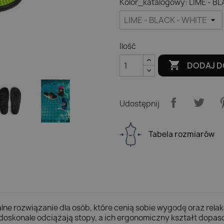
Kolor_katalogowy: LIME - B
Ilość

DODAJ D
Udostępnij
Tabela rozmiarów
alne rozwiązanie dla osób, które cenią sobie wygodę oraz rela
ki doskonale odciążają stopy, a ich ergonomiczny kształt do