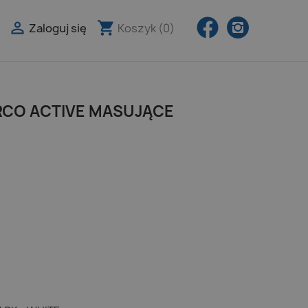
Facebook
Instagra

shopping_cart
Zaloguj się
Koszyk
(0)

RCO ACTIVE MASUJĄCE