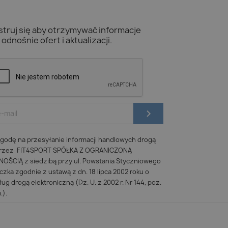
struj się aby otrzymywać informacje
odnośnie ofert i aktualizacji.
odę na przesyłanie informacji handlowych drogą
 przez FIT4SPORT SPÓŁKA Z OGRANICZONĄ
ŚCIĄ z siedzibą przy ul. Powstania Styczniowego
iczka zgodnie z ustawą z dn. 18 lipca 2002 roku o
ug drogą elektroniczną (Dz. U. z 2002 r. Nr 144, poz.
.).