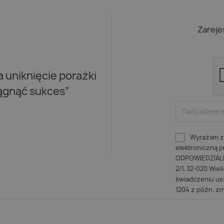
Zareje
uniknięcie porażki
iągnąć sukces”
Wyrażam zg
elektroniczną
ODPOWIEDZIALNO
2/1, 32-020 Wiel
świadczeniu usł
1204 z późn. zm