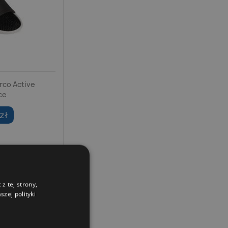
rco Active
ce
zł
z tej strony,
zej polityki