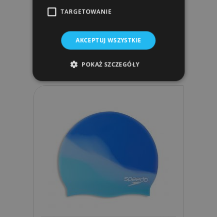
TARGETOWANIE
Bidon Arena BIDON SPORT BOTTLE
750 ML
AKCEPTUJ WSZYSTKIE
31,44 zł
POKAŻ SZCZEGÓŁY