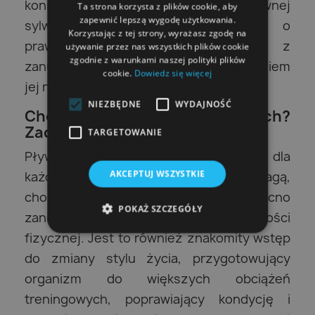
koniecznością utrzymania poprawnej
Ta strona korzysta z plików cookie, aby
zapewnić lepszą wygodę użytkowania.
sylwetki w wodzie (mówimy tutaj o
Korzystając z tej strony, wyrażasz zgodę na
prawidłowym pływaniu żabką, czyli z
używanie przez nas wszystkich plików cookie
zgodnie z warunkami naszej polityki plików
zanurzaniem głowy, a nie utrzymywaniem
cookie.
Dowiedz się więcej
jej na powierzchni).
NIEZBĘDNE
WYDAJNOŚĆ
Chcesz mieć piękny brzuch?
Zacznij pływać!
TARGETOWANIE
Pływanie to fantastyczny sport dla
AKCEPTUJ WSZYSTKIE
każdego, również dla osób z nadwagą,
chorujących na otyłość czy mocno
POKAŻ SZCZEGÓŁY
zaniedbanych pod względem aktywności
fizycznej. Jest to również znakomity wstęp
do zmiany stylu życia, przygotowujący
organizm do większych obciążeń
treningowych, poprawiający kondycję i