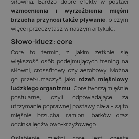
siłownia. Bardzo dobre efekty w postaci
wzmocnienia i wyrzeźbienia mięśni
brzucha przynosi także pływanie
, o czym
więcej przeczytasz w naszym artykule.
Słowo-klucz: core
Core to termin, z jakim zetknie się
większość osób podejmujących trening na
siłowni, crossfitowy czy aerobowy. Można
go przetłumaczyć jako
rdzeń mięśniowy
ludzkiego organizmu
. Core tworzą mięśnie
postularne, czyli odpowiadające za
utrzymanie poprawnej postawy ciała – są to
mięśnie brzucha, ramion, barków oraz
odcinka lędźwiowo-krzyżowego.
Osłabienie mięśni core jest częstą