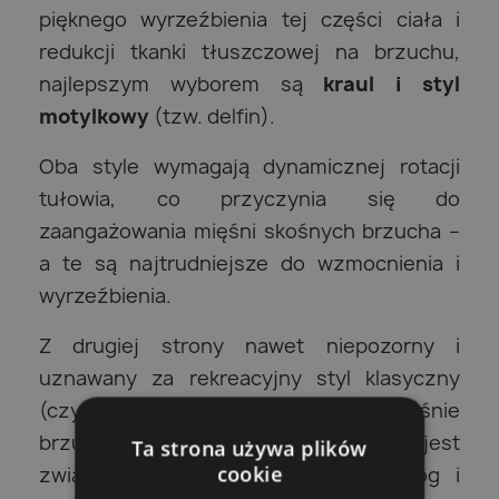
pięknego wyrzeźbienia tej części ciała i
redukcji tkanki tłuszczowej na brzuchu,
najlepszym wyborem są
kraul i styl
motylkowy
(tzw. delfin).
Oba style wymagają dynamicznej rotacji
tułowia, co przyczynia się do
zaangażowania mięśni skośnych brzucha –
a te są najtrudniejsze do wzmocnienia i
wyrzeźbienia.
Z drugiej strony nawet niepozorny i
uznawany za rekreacyjny styl klasyczny
(czyli tzw. żabka) również angażuje mięśnie
brzucha, zwłaszcza proste, co jest
Ta strona używa plików
cookie
związane z intensywnym ruchem nóg i