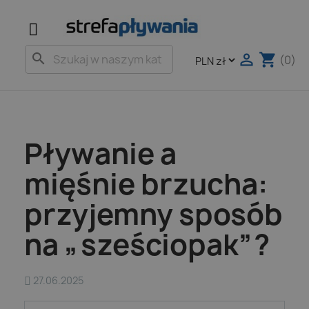

shopping_cart
search
(0)
Pływanie a
mięśnie brzucha:
przyjemny sposób
na „sześciopak”?
27.06.2025