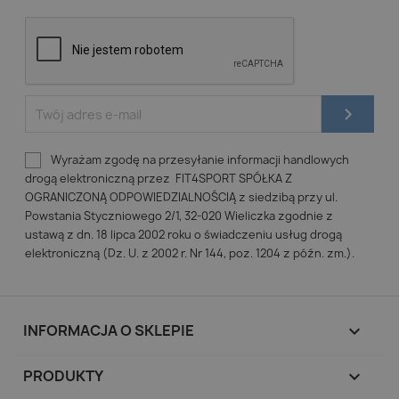
Wyrażam zgodę na przesyłanie informacji handlowych
drogą elektroniczną przez FIT4SPORT SPÓŁKA Z
OGRANICZONĄ ODPOWIEDZIALNOŚCIĄ z siedzibą przy ul.
Powstania Styczniowego 2/1, 32-020 Wieliczka zgodnie z
ustawą z dn. 18 lipca 2002 roku o świadczeniu usług drogą
elektroniczną (Dz. U. z 2002 r. Nr 144, poz. 1204 z późn. zm.).
INFORMACJA O SKLEPIE
keyboard_arrow_down
PRODUKTY
