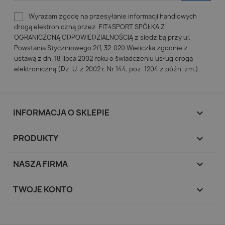
Wyrażam zgodę na przesyłanie informacji handlowych
drogą elektroniczną przez FIT4SPORT SPÓŁKA Z
OGRANICZONĄ ODPOWIEDZIALNOŚCIĄ z siedzibą przy ul.
Powstania Styczniowego 2/1, 32-020 Wieliczka zgodnie z
ustawą z dn. 18 lipca 2002 roku o świadczeniu usług drogą
elektroniczną (Dz. U. z 2002 r. Nr 144, poz. 1204 z późn. zm.).
INFORMACJA O SKLEPIE
keyboard_arrow_down
PRODUKTY

NASZA FIRMA

TWOJE KONTO
