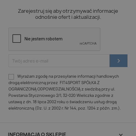
Zarejestruj się aby otrzymywać informacje
odnośnie ofert i aktualizacji.
Wyrażam zgodę na przesyłanie informacji handlowych
drogą elektroniczną przez FIT4SPORT SPÓŁKA Z
OGRANICZONĄ ODPOWIEDZIALNOŚCIĄ z siedzibą przy ul.
Powstania Styczniowego 2/1, 32-020 Wieliczka zgodnie z
ustawą z dn. 18 lipca 2002 roku o świadczeniu usług drogą
elektroniczną (Dz. U. z 2002 r. Nr 144, poz. 1204 z późn. zm.).
INFORMACJA O SKLEPIE
keyboard_arrow_down