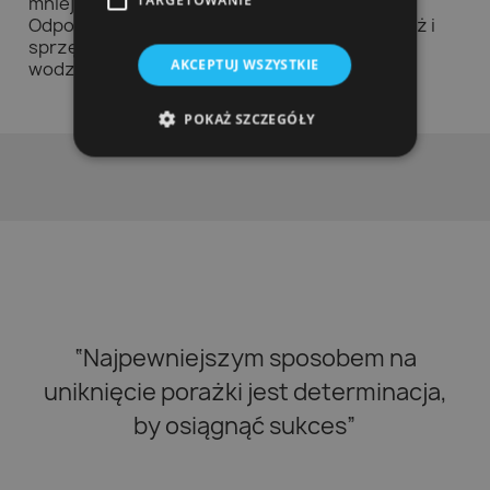
TARGETOWANIE
mniejszemu wpływowi na środowisko. Unisex
Odpowiedni dla każdej płci. Po pływaniu Odzież i
sprzęt do szybkiego wysychania po kąpieli w
AKCEPTUJ WSZYSTKIE
wodzie. 100% bawełna
POKAŻ SZCZEGÓŁY
“Najpewniejszym sposobem na
uniknięcie porażki jest determinacja,
by osiągnąć sukces”