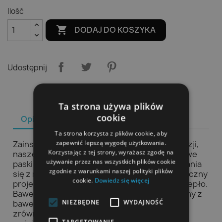
Ilość

DODAJ DO KOSZYKA
Udostępnij
Ta strona używa plików
cookie
Opis
Szczegóły produktu
Ta strona korzysta z plików cookie, aby
zapewnić lepszą wygodę użytkowania.
Zainspirowane wzorzystymi tkaninami z Tunezji,
Korzystając z tej strony, wyrażasz zgodę na
nasze ponczo z kapturem jest tkane w kolorowe
używanie przez nas wszystkich plików cookie
paski i ma dół z frędzlami. Idealny do przebierania
zgodnie z warunkami naszej polityki plików
się z mokrych strojów kąpielowych, ten praktyczny
cookie.
Dowiedz się więcej
projekt zapewnia zarówno prywatność, jak i ciepło.
Bawełna organiczna Ten produkt jest wykonany z
NIEZBĘDNE
WYDAJNOŚĆ
bawełny organicznej, co sprzyja bardziej
zrównoważonemu procesowi produkcji i