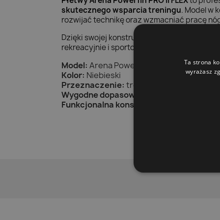
Płetwy Arena Powerfin PRO II FLEX
to profe
skutecznego wsparcia treningu
. Model w 
rozwijać technikę oraz wzmacniać pracę nó
Dzięki swojej konstrukcji płetwy zapewniają
rekreacyjnie i sportowo, które chcą zwięks
Ta strona ko
Model:
Arena Powerfin PRO II FLEX
wyrażasz zg
Kolor:
Niebieski
Przeznaczenie:
trening pływacki
Wygodne dopasowanie:
komfort podcza
Funkcjonalna konstrukcja:
wsparcie techn