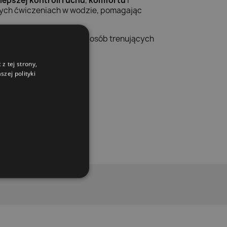
lepszej kontroli ruchu
,
komfortu
i
nych ćwiczeniach w wodzie, pomagając
ktyczne akcesorium dla osób trenujących
z tej strony,
zej polityki