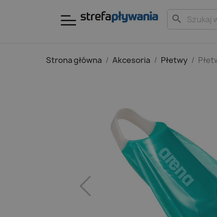
search
Strona główna
Akcesoria
Płetwy
Płet