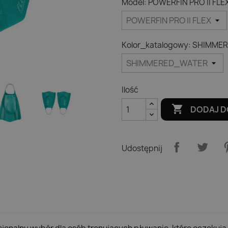
Model: POWERFIN PRO II FLE
Kolor_katalogowy: SHIMM
Ilość

DODAJ D
Udostępnij