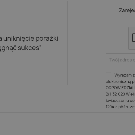
Zareje
uniknięcie porażki
iągnąć sukces”
Wyrażam zg
elektroniczną
ODPOWIEDZIALNO
2/1, 32-020 Wiel
świadczeniu usł
1204 z późn. zm