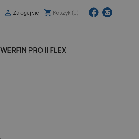
Facebook
Instagra

shopping_cart
Zaloguj się
Koszyk
(0)

ERFIN PRO II FLEX