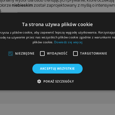
sjonalny wybór dla osób trenujących pływanie, które oczekują
kolorze
niebieskim
został zaprojektowany z myślą o intensyw
g.
stabilne dopasowanie
i wygodę podczas użytkowania. To pra
Ta strona używa plików cookie
zyć efektywność ćwiczeń oraz poprawić dynamikę ruchu.
rzysta z plików cookie, aby zapewnić lepszą wygodę użytkowania. Korzystając 
odę na używanie przez nas wszystkich plików cookie zgodnie z warunkami nas
plików cookie.
Dowiedz się więcej
s użytkowania
NIEZBĘDNE
WYDAJNOŚĆ
TARGETOWANIE
iki i pracy nóg
AKCEPTUJ WSZYSTKIE
POKAŻ SZCZEGÓŁY