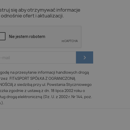
struj się aby otrzymywać informacje
odnośnie ofert i aktualizacji.
odę na przesyłanie informacji handlowych drogą
 przez FIT4SPORT SPÓŁKA Z OGRANICZONĄ
ŚCIĄ z siedzibą przy ul. Powstania Styczniowego
iczka zgodnie z ustawą z dn. 18 lipca 2002 roku o
ug drogą elektroniczną (Dz. U. z 2002 r. Nr 144, poz.
.).