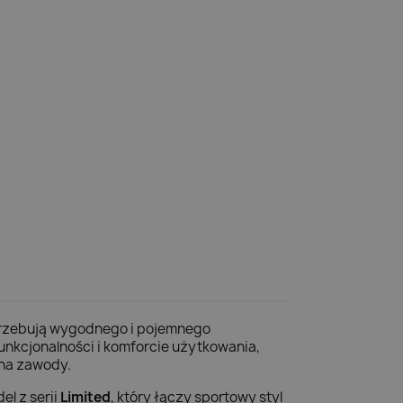
trzebują wygodnego i pojemnego
unkcjonalności i komforcie użytkowania,
 na zawody.
el z serii
Limited
, który łączy sportowy styl