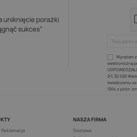
uniknięcie porażki
iągnąć sukces”
Wyrażam zg
elektroniczną
ODPOWIEDZIALNO
2/1, 32-020 Wiel
świadczeniu usł
1204 z późn. zm
KTY
NASZA FIRMA
/ Reklamacje
Dostawa