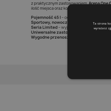
z praktycznym zastosowaniem.
Arena One 
ilość miejsca oraz komfort noszenia.
Pojemność 45 l
– odpowiednia na trening
Sportowy, nowoczesny design
– atrakcy
Ta strona ko
Seria Limited
– wyjątkowa odsłona popul
wyrażasz zg
Uniwersalne zastosowanie
– sprawdzi si
Wygodne przenoszenie
– praktyczna for