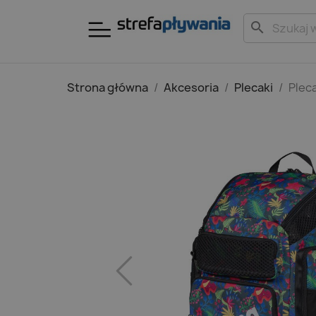
search
Strona główna
Akcesoria
Plecaki
Plec