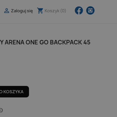
Facebook
Instagra

shopping_cart
Zaloguj się
Koszyk
(0)

 ARENA ONE GO BACKPACK 45
O KOSZYKA