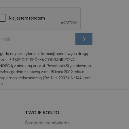
odę na przesyłanie informacji handlowych drogą
 przez FIT4SPORT SPÓŁKA Z OGRANICZONĄ
ŚCIĄ z siedzibą przy ul. Powstania Styczniowego
iczka zgodnie z ustawą z dn. 18 lipca 2002 roku o
ug drogą elektroniczną (Dz. U. z 2002 r. Nr 144, poz.
.).
TWOJE KONTO
Śledzenie zamówienia