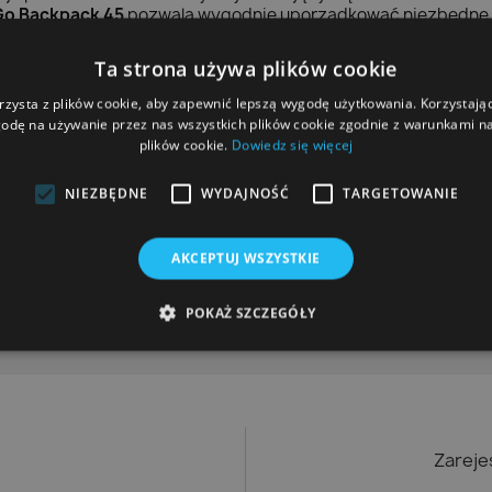
Go Backpack 45
pozwala wygodnie uporządkować niezbędne ak
Ta strona używa plików cookie
, basen i codzienne użytkowanie
jny wielokolorowy wzór
rzysta z plików cookie, aby zapewnić lepszą wygodę użytkowania. Korzystając 
arnego modelu
odę na używanie przez nas wszystkich plików cookie zgodnie z warunkami nas
ę dla sportowców i osób aktywnych
plików cookie.
Dowiedz się więcej
ma plecaka do codziennego użytku
NIEZBĘDNE
WYDAJNOŚĆ
TARGETOWANIE
AKCEPTUJ WSZYSTKIE
POKAŻ SZCZEGÓŁY
Zareje