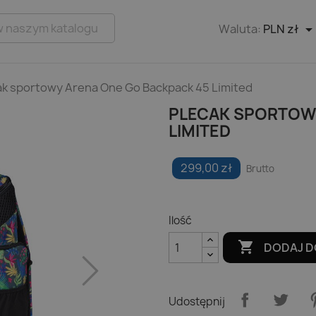
Waluta:
PLN zł
ak sportowy Arena One Go Backpack 45 Limited
PLECAK SPORTOWY
LIMITED
299,00 zł
Brutto
Ilość

DODAJ D
Udostępnij