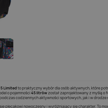
5 Limited
to praktyczny wybór dla osób aktywnych, które po
Model o pojemności
45 litrów
został zaprojektowany z myślą o f
podczas codziennych aktywności sportowych, jak i w drodze
je plecakowi nowoczesny i wyróżniający się charakter. To mod