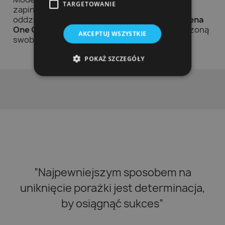
TARGETOWANIE
zapinaną na suwak kieszeń na drobiazgi oraz
oddzielną przegródkę na laptopa. Wybierz
Arena
One Go Backpack
, aby cieszyć się nieograniczoną
AKCEPTUJ WSZYSTKIE
swobodą podczas każdej podróży.
POKAŻ SZCZEGÓŁY
“Najpewniejszym sposobem na
uniknięcie porażki jest determinacja,
by osiągnąć sukces”