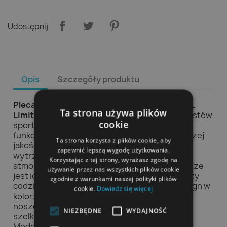
Udostępnij
Opis
Szczegóły produktu
Plecak sportowy Arena One Go Backpack 45L
Ta strona używa plików
Limited
to doskonałe rozwiązanie dla entuzjastów
cookie
sportu, którzy cenią sobie zarówno
funkcjonalność, jak i styl. Wykonany z najwyższej
Ta strona korzysta z plików cookie, aby
jakości materiałów, plecak cechuje się
zapewnić lepszą wygodę użytkowania.
wytrzymałością i odpornością na warunki
Korzystając z tej strony, wyrażasz zgodę na
atmosferyczne. Pojemność
45 litrów
sprawia, że
używanie przez nas wszystkich plików cookie
jest idealnym wyborem na wyjazdy, treningi czy
zgodnie z warunkami naszej polityki plików
codzienną aktywność. Jego nowoczesny design w
cookie.
Dowiedz się więcej
kolorze
Lemons
wyróżni Cię z tłumu. Komfort
noszenia zapewniają regulowane, wyściełane
NIEZBĘDNE
WYDAJNOŚĆ
szelki oraz ergonomiczna konstrukcja pleców.
Model ten posiada liczne kieszenie, w tym