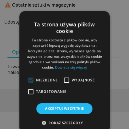

Ostatnie sztuki w magazynie
Udostępnij
Ta strona używa plików
cookie
Ta strona korzysta z plików cookie, aby
zapewnić lepszą wygodę użytkowania.
Korzystając z tej strony, wyrażasz zgodę na
Opis
Szczegóły produktu
używanie przez nas wszystkich plików cookie
zgodnie z warunkami naszej polityki plików
towar nowy z zwrotu konsumenckiego. Brak
cookie.
Dowiedz się więcej
naklejek ochronnych i brak 2 nosków
NIEZBĘDNE
WYDAJNOŚĆ
TARGETOWANIE
AKCEPTUJ WSZYSTKIE
POKAŻ SZCZEGÓŁY