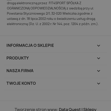
drogą elektroniczną przez FIT4SPORT SPÓŁKA Z
OGRANICZONĄ ODPOWIEDZIALNOŚCIĄ z siedzibą przy ul.
Powstania Styczniowego 2/1, 32-020 Wieliczka zgodnie z
ustawą z dn. 18 lipca 2002 roku o świadczeniu usług drogą
elektroniczną (Dz. U. z 2002 r. Nr 144, poz. 1204 z późn. zm.).
INFORMACJA O SKLEPIE
keyboard_arrow_down
PRODUKTY

NASZA FIRMA

TWOJE KONTO

Tworzenie stron www:
Data Quest | Sklepy