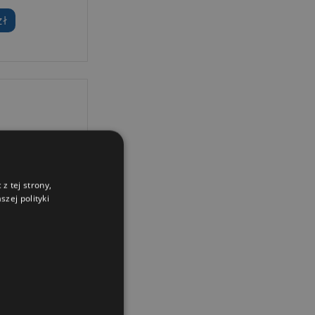
zł
z tej strony,
zej polityki
Arena ZOOM X-
ror