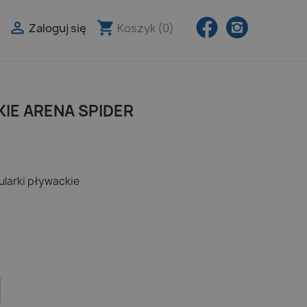
Facebook
Instagra

shopping_cart
Zaloguj się
Koszyk
(0)

IE ARENA SPIDER
larki pływackie