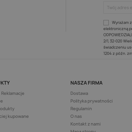
Wyrażam zg
elektroniczną
ODPOWIEDZIALNO
2/1, 32-020 Wiel
świadczeniu usł
1204 z późn. zm
KTY
NASZA FIRMA
/ Reklamacje
Dostawa
je
Polityka prywatności
rodukty
Regulamin
ciej kupowane
O nas
Kontakt z nami
Mapa strony