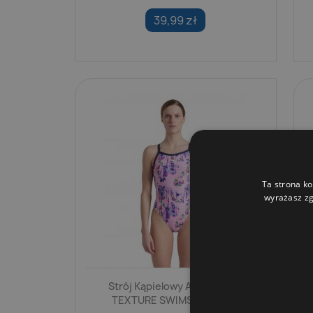
39,99 zł
Ta strona ko
wyrażasz zg
Strój Kąpielowy Arena ROSE
TEXTURE SWIMSUIT XCRO