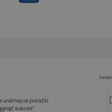
Zareje
uniknięcie porażki
iągnąć sukces”