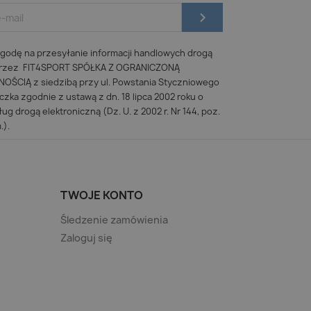
odę na przesyłanie informacji handlowych drogą
 przez FIT4SPORT SPÓŁKA Z OGRANICZONĄ
ŚCIĄ z siedzibą przy ul. Powstania Styczniowego
iczka zgodnie z ustawą z dn. 18 lipca 2002 roku o
ug drogą elektroniczną (Dz. U. z 2002 r. Nr 144, poz.
.).
TWOJE KONTO
Śledzenie zamówienia
Zaloguj się