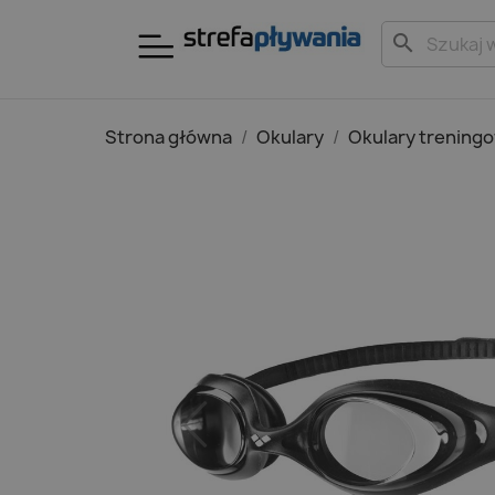
search
Strona główna
Okulary
Okulary trening