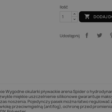
Ilość

DODAJ D
Udostępnij
kie Wygodne okularki pływackie arena Spider o hydrodynam
ykle miękkie uszczelnienie silikonowe gwarantuje maksy
zas noszenia. Pojedynczy pasek można łatwo regulować z 
łokę przeciwmgielną (antifog), ochronę przed promienio
10% Polyester