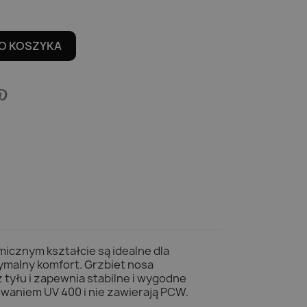
O KOSZYKA
icznym kształcie są idealne dla
malny komfort. Grzbiet nosa
tyłu i zapewnia stabilne i wygodne
waniem UV 400 i nie zawierają PCW.