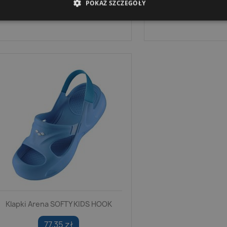
76,14 zł
POKAŻ SZCZEGÓŁY
57,93 
Klapki Arena SOFTY KIDS HOOK
77,35 zł