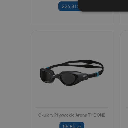
224,81 zł
Okulary Pływackie Arena THE ONE
65,80 zł