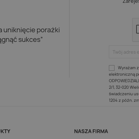
Zareje
uniknięcie porażki
iągnąć sukces”
Wyrażam zg
elektroniczną
ODPOWIEDZIALNO
2/1, 32-020 Wiel
świadczeniu usł
1204 z późn. zm
KTY
NASZA FIRMA