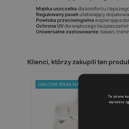
Miękka uszczelka
dla komfortu i lepsze
Regulowany pasek
ułatwiający dopasowa
Powłoka przeciwmgielna
wspierająca do
Ochrona UV
dla większego bezpieczeńs
Uniwersalne zastosowanie
: basen, treni
Klienci, którzy zakupili ten produ
OBECNIE BRAK NA STANIE
Ta strona ko
wyrażasz zg