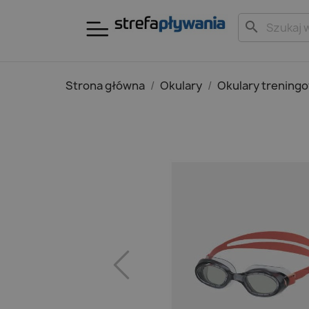
search
Strona główna
Okulary
Okulary trening