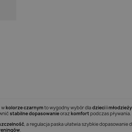
o
w
kolorze czarnym
to wygodny wybór dla
dzieci i młodzieży
ewnić
stabilne dopasowanie
oraz
komfort
podczas pływania.
szczelność
, a regulacja paska ułatwia szybkie dopasowanie 
reningów
.