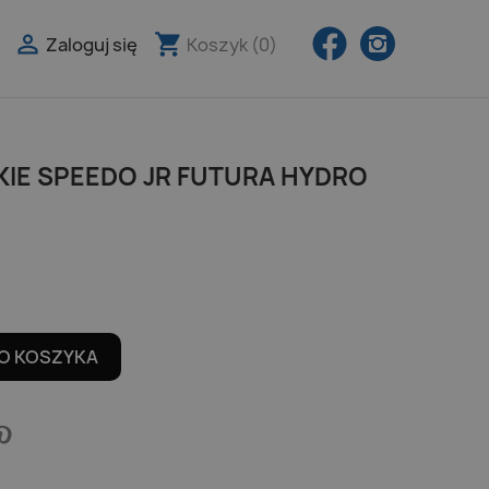
Facebook
Instagra

shopping_cart
Zaloguj się
Koszyk
(0)

IE SPEEDO JR FUTURA HYDRO
O KOSZYKA