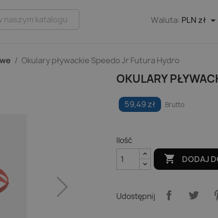
Waluta:
PLN zł
owe
Okulary pływackie Speedo Jr Futura Hydro
OKULARY PŁYWACK
59,49 zł
Brutto
Ilość

DODAJ D
Udostępnij