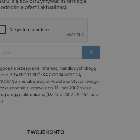
struj się aby otrzymywać informacje
odnośnie ofert i aktualizacji.
odę na przesyłanie informacji handlowych drogą
 przez FIT4SPORT SPÓŁKA Z OGRANICZONĄ
ŚCIĄ z siedzibą przy ul. Powstania Styczniowego
iczka zgodnie z ustawą z dn. 18 lipca 2002 roku o
ug drogą elektroniczną (Dz. U. z 2002 r. Nr 144, poz.
.).
TWOJE KONTO