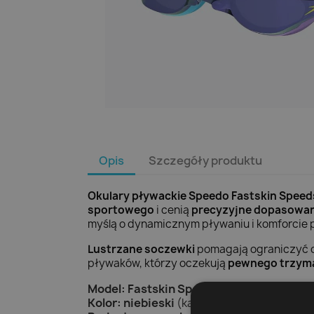
Opis
Szczegóły produktu
Okulary pływackie Speedo Fastskin Speed
sportowego
i cenią
precyzyjne dopasowan
myślą o dynamicznym pływaniu i komforcie 
Lustrzane soczewki
pomagają ograniczyć od
pływaków, którzy oczekują
pewnego trzym
Model:
Fastskin Speedsocket 2 Mirror
Kolor:
niebieski
(katalogowo
BLUE
)