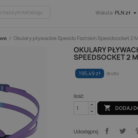
Waluta:
PLN zł
owe
Okulary pływackie Speedo Fastskin Speedsocket 2 M
OKULARY PŁYWACK
SPEEDSOCKET 2 
195,49 zł
Brutto
Ilość

DODAJ D
Udostępnij