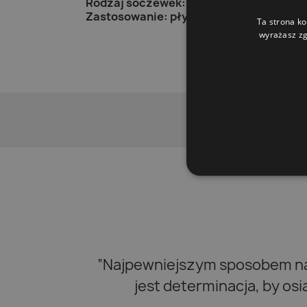
Rodzaj soczewek:
lustrzane
– mniejsze 
Zastosowanie:
pływanie sportowe
(treni
Ta strona ko
wyrażasz zg
“Najpewniejszym sposobem na 
jest determinacja, by os