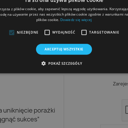
odblaski w jasnym otoczeniu
ng i starty)
rzysta z plików cookie, aby zapewnić lepszą wygodę użytkowania. Korzystając 
odę na używanie przez nas wszystkich plików cookie zgodnie z warunkami nas
plików cookie.
Dowiedz się więcej
NIEZBĘDNE
WYDAJNOŚĆ
TARGETOWANIE
AKCEPTUJ WSZYSTKIE
POKAŻ SZCZEGÓŁY
Zareje
uniknięcie porażki
iągnąć sukces”