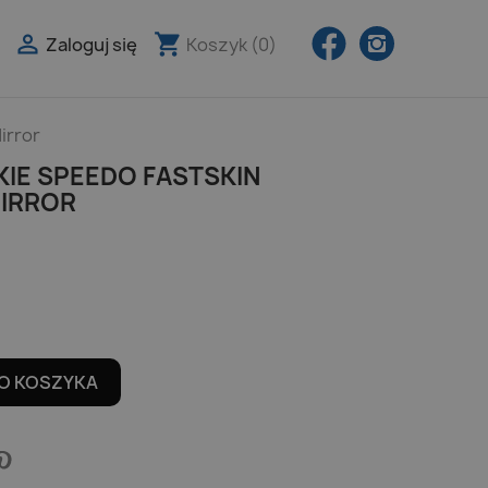
Facebook
Instagra

shopping_cart
Zaloguj się
Koszyk
(0)

irror
IE SPEEDO FASTSKIN
MIRROR
O KOSZYKA