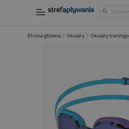
search
Strona główna
Okulary
Okulary trening