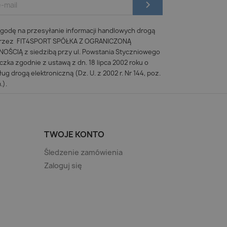
odę na przesyłanie informacji handlowych drogą
 przez FIT4SPORT SPÓŁKA Z OGRANICZONĄ
ŚCIĄ z siedzibą przy ul. Powstania Styczniowego
iczka zgodnie z ustawą z dn. 18 lipca 2002 roku o
ug drogą elektroniczną (Dz. U. z 2002 r. Nr 144, poz.
.).
TWOJE KONTO
Śledzenie zamówienia
Zaloguj się