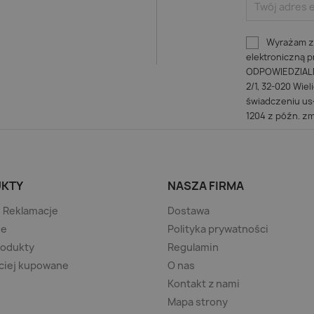
Wyrażam zg
elektroniczną
ODPOWIEDZIALNO
2/1, 32-020 Wiel
świadczeniu usł
1204 z późn. zm
KTY
NASZA FIRMA
/ Reklamacje
Dostawa
je
Polityka prywatności
rodukty
Regulamin
ciej kupowane
O nas
Kontakt z nami
Mapa strony