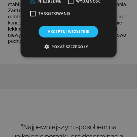
NIEZBĘDNE
WYDAJNOŚĆ
stabilność i komfort podczas intensywnego pływania.
Zastosowane soczewki lustrzane
minimalizują
TARGETOWANIE
odblaski w wodzie, co pozwala na lepszą widoczność i
koncentrację na osiąganiu wyników. Wykorzystanie
lekkich materiałów
sprawia, że okulary są niemal
AKCEPTUJ WSZYSTKIE
niewyczuwalne podczas użytkowania, co dodatkowo
podnosi komfort i wydajność treningów.
POKAŻ SZCZEGÓŁY
“Najpewniejszym sposobem na
uniknięcie porażki jest determinacja,