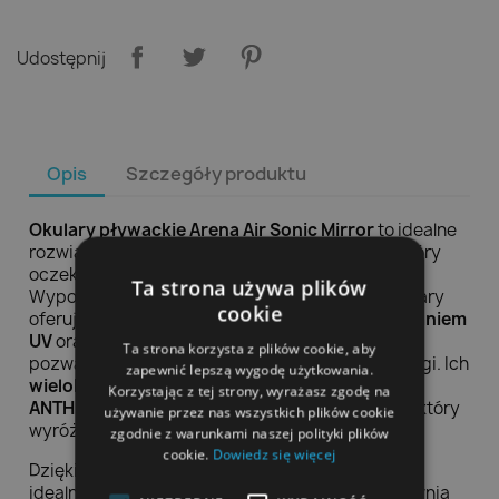
Udostępnij
Opis
Szczegóły produktu
Okulary pływackie Arena Air Sonic Mirror
to idealne
rozwiązanie dla każdego miłośnika pływania, który
oczekuje najwyższej jakości i komfortu w wodzie.
Ta strona używa plików
Wyposażone w nowoczesną technologię, te okulary
cookie
oferują
doskonałą ochronę przed promieniowaniem
UV
oraz
anty-fog
(zapobieganie parowaniu), co
Ta strona korzysta z plików cookie, aby
pozwala na dłuższe i bardziej komfortowe treningi. Ich
zapewnić lepszą wygodę użytkowania.
wielokolorowy design
w odcieniach
SILVER-
Korzystając z tej strony, wyrażasz zgodę na
ANTHRACITE SW4
zapewnia atrakcyjny wygląd, który
używanie przez nas wszystkich plików cookie
wyróżnia się na basenie.
zgodnie z warunkami naszej polityki plików
cookie.
Dowiedz się więcej
Dzięki
regulowanym paskom
, okulary te można
idealnie dopasować do kształtu głowy, co zapewnia