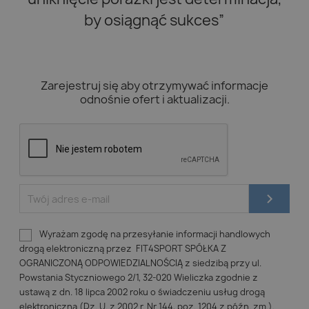
by osiągnąć sukces”
Zarejestruj się aby otrzymywać informacje
odnośnie ofert i aktualizacji.
Wyrażam zgodę na przesyłanie informacji handlowych
drogą elektroniczną przez FIT4SPORT SPÓŁKA Z
OGRANICZONĄ ODPOWIEDZIALNOŚCIĄ z siedzibą przy ul.
Powstania Styczniowego 2/1, 32-020 Wieliczka zgodnie z
ustawą z dn. 18 lipca 2002 roku o świadczeniu usług drogą
elektroniczną (Dz. U. z 2002 r. Nr 144, poz. 1204 z późn. zm.).