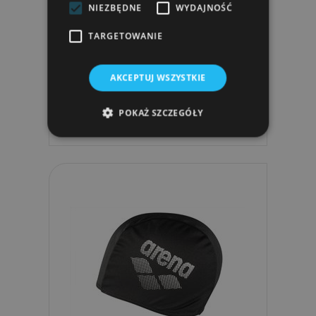
NIEZBĘDNE
WYDAJNOŚĆ
TARGETOWANIE
Okulary Pływackie Arena AIR-BOLD
SWIPE MIRROR
AKCEPTUJ WSZYSTKIE
152,99 zł
POKAŻ SZCZEGÓŁY