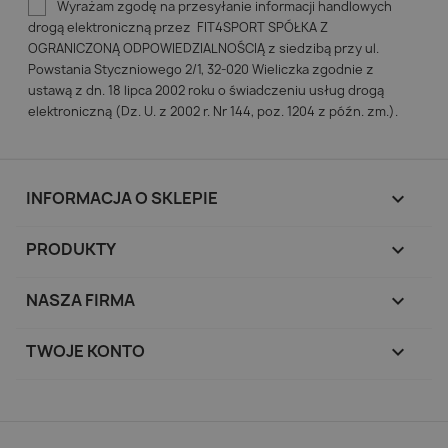
Wyrażam zgodę na przesyłanie informacji handlowych
drogą elektroniczną przez FIT4SPORT SPÓŁKA Z
OGRANICZONĄ ODPOWIEDZIALNOŚCIĄ z siedzibą przy ul.
Powstania Styczniowego 2/1, 32-020 Wieliczka zgodnie z
ustawą z dn. 18 lipca 2002 roku o świadczeniu usług drogą
elektroniczną (Dz. U. z 2002 r. Nr 144, poz. 1204 z późn. zm.).
INFORMACJA O SKLEPIE
keyboard_arrow_down
PRODUKTY

NASZA FIRMA

TWOJE KONTO
