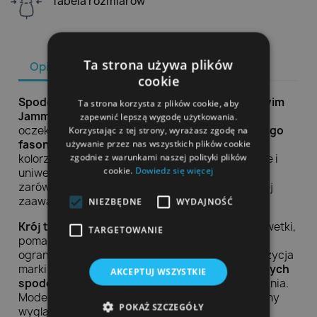
Tabela rozmiarów
Ta strona używa plików
Opis
Szczegóły produktu
cookie
Spodenki pływackie męskie Arena Neo Streaswim
Ta strona korzysta z plików cookie, aby
Jammer
to funkcjonalny wybór dla osób, które
zapewnić lepszą wygodę użytkowania.
oczekują
wygody
,
swobody ruchów
i
sportowego
Korzystając z tej strony, wyrażasz zgodę na
fasonu
podczas treningów na basenie. Model w
używanie przez nas wszystkich plików cookie
zgodnie z warunkami naszej polityki plików
kolorze
granatowym
prezentuje się nowocześnie i
cookie.
Dowiedz się więcej
uniwersalnie, dzięki czemu świetnie sprawdzi się
zarówno u pływaków rekreacyjnych, jak i bardziej
zaawansowanych użytkowników.
NIEZBĘDNE
WYDAJNOŚĆ
Krój typu jammer
dobrze dopasowuje się do sylwetki,
TARGETOWANIE
pomagając zachować
komfort w wodzie
i
ograniczając zbędny opór. To praktyczna propozycja
marki
Arena
dla mężczyzn, którzy szukają
solidnych
AKCEPTUJ WSZYSTKIE
spodenek pływackich
do regularnego użytkowania.
Model
NEO STREASWIM JAMMER
łączy estetyczny
POKAŻ SZCZEGÓŁY
wygląd z codzienną funkcjonalnością.