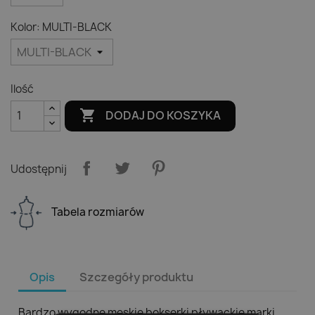
Kolor: MULTI-BLACK
Ilość

DODAJ DO KOSZYKA
Udostępnij
Tabela rozmiarów
Opis
Szczegóły produktu
Bardzo wygodne męskie bokserki pływackie marki