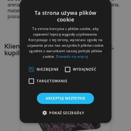
arena Szybkoschnące szorty pływackie marki arena,
materiał 100% Carvico, 100% chloroodporne,
Ta strona używa plików
posiadają filtr UV
cookie
Ta strona korzysta z plików cookie, aby
zapewnić lepszą wygodę użytkowania.
Korzystając z tej strony, wyrażasz zgodę na
Klienci, którzy zakupili ten produkt,
używanie przez nas wszystkich plików cookie
zgodnie z warunkami naszej polityki plików
kupili również:
cookie.
Dowiedz się więcej
NIEZBĘDNE
WYDAJNOŚĆ
TARGETOWANIE
AKCEPTUJ WSZYSTKIE
POKAŻ SZCZEGÓŁY