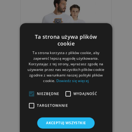
Ta strona używa plików
cookie
Ta strona korzysta z plików cookie, aby
zapewnić lepszą wygodę użytkowania.
Korzystając z tej strony, wyrażasz zgodę na
używanie przez nas wszystkich plików cookie
Koszulka Arena BLANK S/S TEE PRIDE
zgodnie z warunkami naszej polityki plików
cookie.
Dowiedz się więcej
149,45 zł
NIEZBĘDNE
WYDAJNOŚĆ
TARGETOWANIE
AKCEPTUJ WSZYSTKIE