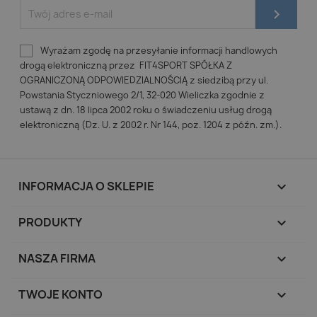
Wyrażam zgodę na przesyłanie informacji handlowych
drogą elektroniczną przez FIT4SPORT SPÓŁKA Z
OGRANICZONĄ ODPOWIEDZIALNOŚCIĄ z siedzibą przy ul.
Powstania Styczniowego 2/1, 32-020 Wieliczka zgodnie z
ustawą z dn. 18 lipca 2002 roku o świadczeniu usług drogą
elektroniczną (Dz. U. z 2002 r. Nr 144, poz. 1204 z późn. zm.).
INFORMACJA O SKLEPIE
keyboard_arrow_down
PRODUKTY

NASZA FIRMA

TWOJE KONTO
