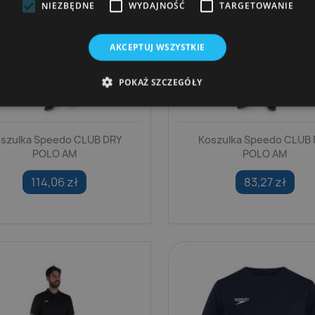
NIEZBĘDNE
WYDAJNOŚĆ
TARGETOWANIE
AKCEPTUJ WSZYSTKIE
POKAŻ SZCZEGÓŁY
szulka Speedo CLUB DRY
Koszulka Speedo CLUB 
POLO AM
POLO AM
114,06 zł
83,27 zł