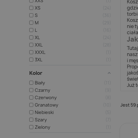
XXS
1
Kosz
gdzi
XS
24
torb
S
36
Kosz
M
29
nie 
L
16
ciał
XL
24
Jak
XXL
28
Tuta
XXXL
1
nasz
3XL
1
i mę
Prop
Kolor
jako
świe
Biały
11
Już 
Czarny
9
Czerwony
8
Granatowy
10
Jest 59
Niebieski
5
Szary
7
Zielony
1