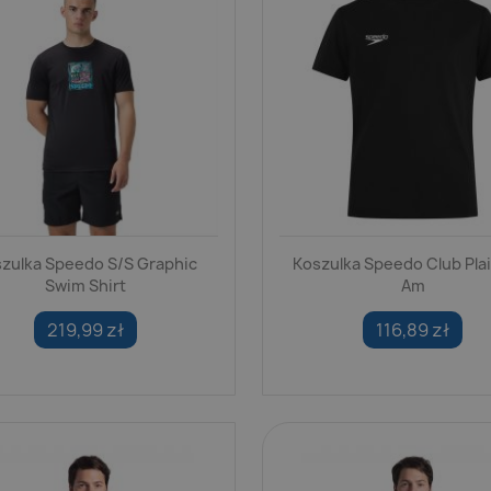
zulka Speedo S/S Graphic
Koszulka Speedo Club Pla
Swim Shirt
Am
219,99 zł
116,89 zł