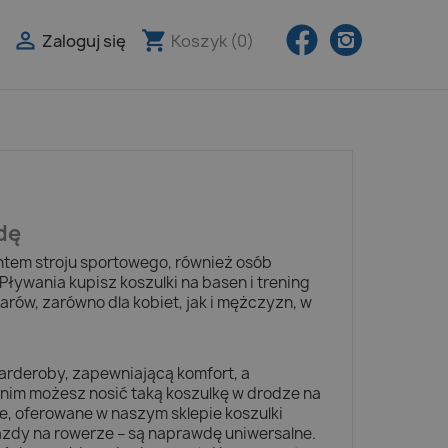
Facebook
Instagra

shopping_cart
Zaloguj się
Koszyk
(0)

dę
entem stroju sportowego, również osób
Pływania kupisz koszulki na basen i trening
w, zarówno dla kobiet, jak i mężczyzn, w
arderoby, zapewniającą komfort, a
nim możesz nosić taką koszulkę w drodze na
ne, oferowane w naszym sklepie koszulki
jazdy na rowerze – są naprawdę uniwersalne.