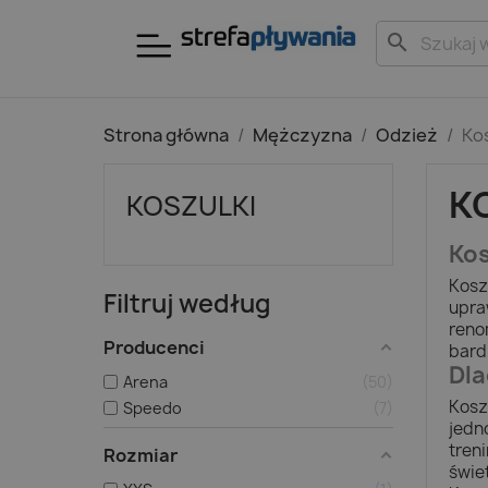
search
Strona główna
Mężczyzna
Odzież
Ko
K
KOSZULKI
Kos
Kosz
Filtruj według
upra
reno
Producenci
bard
Dla
Arena
50
Kosz
Speedo
7
jedn
tren
Rozmiar
świe