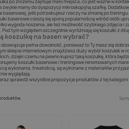
ulka po złożeniu zajmuje mało miejsca, co jest ważne w kontek
e zwykle mamy do dyspozycji mikroskopijną szafkę. Dodatkow
ie basenowej, jeśli potrzebujesz rzeczy na zmianę po treningu.
ulki basenowe cieszą się sporą popularnością wśród osób upraw
tylko wygoda noszenia, ale też możliwość szybkiego zdjęcia i 
a. Pod tym względem szczególnie wyróżniają się koszulki z dłu
ą koszulkę na basen wybrać?
j obowiązuje pełna dowolność, ponieważ to Ty masz się dobrze 
ym sklepie internetowym znajdziesz duży wybór koszulek w ro
skich, dzięki czemu na pewno kupisz taką koszulkę, która będzie
onujemy koszulki basenowe i treningowe renomowanych marek 
ścią wykonania, trwałością, są wykonane z materiałów przyjaz
tnie wyglądają.
teraz sprawdź wszystkie propozycje produktów z tej kategorii i 
 produktów.
Sort