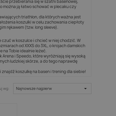
ście przebierania się w szatni basenowej,
o można ją łatwo schować w plecaku czy
iających triathlon, dla których ważna jest
założenia koszulki w celu zachowania ciepłoty
gim rękawem (tzw. long sleeve).
czuć w koszulce i chcieć w niej chodzić. W
zmiarach od XXXS do 3XL, o krojach damskich
 na Tobie idealnie leżeć.
Arena i Speedo, które wyróżniają się wysoką
nych ludzkiej skórze, a do tego naprawdę
znajdź koszulkę na basen i trening dla siebie!

uj wg:
Najnowsze najpierw