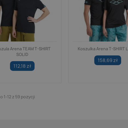
szula Arena TEAM T-SHIRT
Koszulka Arena T-SHIRT
SOLID
158,69 zł
112,18 zł
 1-12 z 59 pozycji