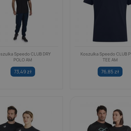
szulka Speedo CLUB DRY
Koszulka Speedo CLUB P
POLO AM
TEE AM
73,49 zł
76,85 zł