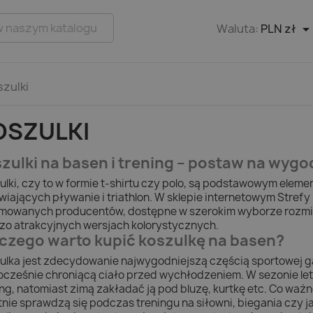
Waluta:
PLN zł
szulki
OSZULKI
zulki na basen i trening – postaw na wygo
ulki, czy to w formie t-shirtu czy polo, są podstawowym elem
wiających pływanie i triathlon. W sklepie internetowym Strefy 
mowanych producentów, dostępne w szerokim wyborze rozmiaró
zo atrakcyjnych wersjach kolorystycznych.
czego warto kupić koszulkę na basen?
ulka jest zdecydowanie najwygodniejszą częścią sportowej g
ocześnie chroniącą ciało przed wychłodzeniem. W sezonie let
ing, natomiast zimą zakładać ją pod bluzę, kurtkę etc. Co waż
tnie sprawdzą się podczas treningu na siłowni, biegania czy 