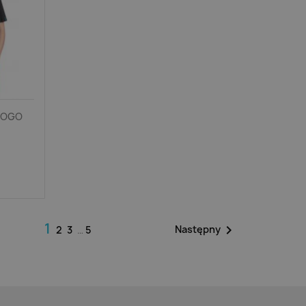
 LOGO
1

Następny
2
3
…
5