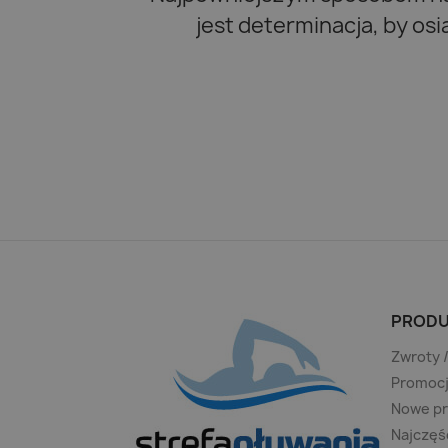
jest determinacja, by os
PRODU
Zwroty 
Promoc
Nowe p
Najczęś