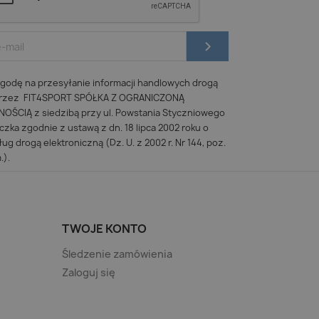
odę na przesyłanie informacji handlowych drogą
 przez FIT4SPORT SPÓŁKA Z OGRANICZONĄ
ŚCIĄ z siedzibą przy ul. Powstania Styczniowego
iczka zgodnie z ustawą z dn. 18 lipca 2002 roku o
ug drogą elektroniczną (Dz. U. z 2002 r. Nr 144, poz.
.).
TWOJE KONTO
Śledzenie zamówienia
Zaloguj się