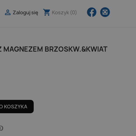
Facebook
Instagra

shopping_cart
Zaloguj się
Koszyk
(0)

 Z MAGNEZEM BRZOSKW.&KWIAT
O KOSZYKA