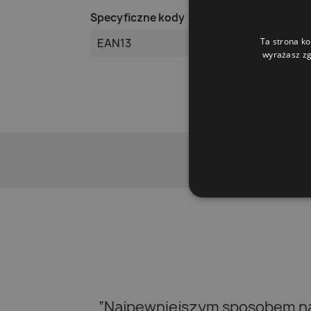
Specyficzne kody
Ta strona ko
EAN13
wyrażasz zg
“Najpewniejszym sposobem na 