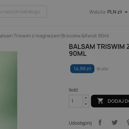
Waluta:
PLN zł
alsam Triswim z magnezem Brzoskw.&Kwiat 90ml
BALSAM TRISWIM
90ML
14,99 zł
Brutto
Ilość

DODAJ D
Udostępnij