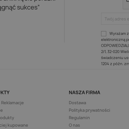
iągnąć sukces”
Wyrażam zg
elektroniczną
ODPOWIEDZIALNO
2/1, 32-020 Wiel
świadczeniu usł
1204 z późn. zm
KTY
NASZA FIRMA
/ Reklamacje
Dostawa
je
Polityka prywatności
rodukty
Regulamin
ciej kupowane
O nas