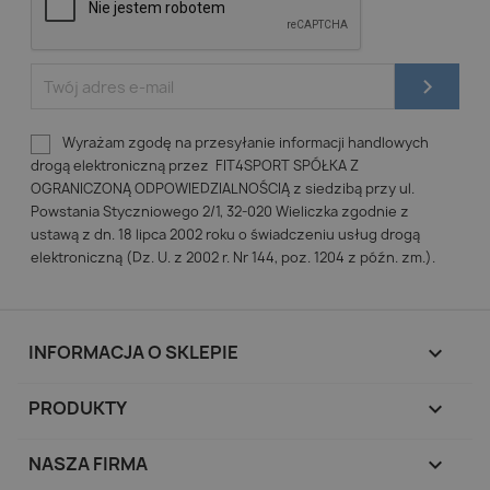
Wyrażam zgodę na przesyłanie informacji handlowych
drogą elektroniczną przez FIT4SPORT SPÓŁKA Z
OGRANICZONĄ ODPOWIEDZIALNOŚCIĄ z siedzibą przy ul.
Powstania Styczniowego 2/1, 32-020 Wieliczka zgodnie z
ustawą z dn. 18 lipca 2002 roku o świadczeniu usług drogą
elektroniczną (Dz. U. z 2002 r. Nr 144, poz. 1204 z późn. zm.).
INFORMACJA O SKLEPIE
keyboard_arrow_down
PRODUKTY

NASZA FIRMA
