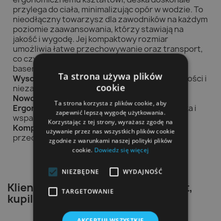
przylega do ciała, minimalizując opór w wodzie. To
nieodłączny towarzysz dla zawodników na każdym
poziomie zaawansowania, którzy stawiają na
jakość i wygodę. Jej kompaktowy rozmiar
umożliwia łatwe przechowywanie oraz transport,
co czyni ją doskonałym wyborem na każdy
basenowy trening.
Ta strona używa plików
Wysoka jakość materiałów
- gwarancja trwałości i
cookie
niezawodności
Nowoczesny design
- wyróżnij się na basenie
Ta strona korzysta z plików cookie, aby
Ergonomiczny kształt
- lepsza hydrodynamika i
zapewnić lepszą wygodę użytkowania.
wsparcie w treningu
Korzystając z tej strony, wyrażasz zgodę na
Kompaktowy rozmiar
- łatwość transportu i
używanie przez nas wszystkich plików cookie
przechowywania
zgodnie z warunkami naszej polityki plików
cookie.
Dowiedz się więcej
NIEZBĘDNE
WYDAJNOŚĆ
Klienci, którzy zakupili ten produkt,
TARGETOWANIE
kupili również:
AKCEPTUJ WSZYSTKIE