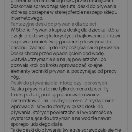
przełamania naturalnego lęku przed utonięciem.
Doskonale sprawdzają się tutaj deski do pływania,
które są dostępne w stałej ofercie naszego sklepu
internetowego.
Fantazyjne deski do pływania dla dzieci
W Strefie Pływania kupisz deskę dla dziecka, która
dzięki efektownej kolorystyce i bajkowemu printowi
na pewno ośmieli Twoją pociechę do wejścia do
basenu i zachęci ją do rozpoczęcia nauki pływania.
Deska chroni przed wpadnięciem pod wodę,
ułatwia utrzymanie się na jej powierzchni, co
pozwala krok po kroku wprowadzać kolejne
elementy techniki pływania, poczynając od pracy
nóg.
Deski do pływania dla młodzieży i dorosłych
Nauka pływania to nie tylko domena dzieci. Tę
trudną sztukę próbują opanować również
nastolatkowie, jak i osoby dorosłe. Z myślą o nich
wprowadziliśmy do oferty większe deski do
pływania, których powierzchnia i wyporność są
wystarczające do utrzymania na wodzie nawet
sporego ludzkiego ciała.
Takie deski do pływania świetnie sprawdzają się nie