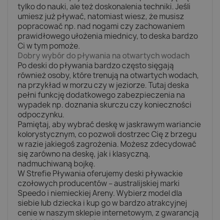
tylko do nauki, ale też doskonalenia techniki. Jeśli
umiesz już pływać, natomiast wiesz, że musisz
popracować np. nad nogami czy zachowaniem
prawidłowego ułożenia miednicy, to deska bardzo
Ci w tym pomoże.
Dobry wybór do pływania na otwartych wodach
Po deski do pływania bardzo często sięgają
również osoby, które trenują na otwartych wodach,
na przykład w morzu czy w jeziorze. Tutaj deska
pełni funkcję dodatkowego zabezpieczenia na
wypadek np. doznania skurczu czy konieczności
odpoczynku.
Pamiętaj, aby wybrać deskę w jaskrawym wariancie
kolorystycznym, co pozwoli dostrzec Cię z brzegu
w razie jakiegoś zagrożenia. Możesz zdecydować
się zarówno na deskę, jak i klasyczną,
nadmuchiwaną bojkę.
W Strefie Pływania oferujemy deski pływackie
czołowych producentów – australijskiej marki
Speedo i niemieckiej Areny. Wybierz model dla
siebie lub dziecka i kup go w bardzo atrakcyjnej
cenie w naszym sklepie internetowym, z gwarancją