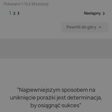
Pokazano 1-12 z 28 pozycji
1

Następny
2
3
Powrót do góry

“Najpewniejszym sposobem na
uniknięcie porażki jest determinacja,
by osiągnąć sukces”