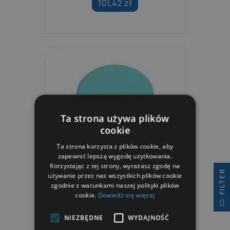
101,42 zł
Ta strona używa plików
cookie
Ta strona korzysta z plików cookie, aby
zapewnić lepszą wygodę użytkowania.
Korzystając z tej strony, wyrażasz zgodę na
R
używanie przez nas wszystkich plików cookie
zgodnie z warunkami naszej polityki plików
Deska Do Pływania Speedo
cookie.
Dowiedz się więcej
F
I
L
T
E
Team Kickboard Dla...
NIEZBĘDNE
WYDAJNOŚĆ
98,99 zł