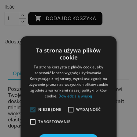
Ilość

DODAJ DO KOSZYKA
Udostępnij
Ta strona używa plików
cookie
Ta strona korzysta z plików cookie, aby
Opis
Szczegóły produktu
zapewnić lepszą wygodę użytkowania.
Korzystając z tej strony, wyrażasz zgodę na
używanie przez nas wszystkich plików cookie
Poszukujesz czepka pływackiego, który poprawi
zgodnie z warunkami naszej polityki plików
Twoje wyniki? Speedo BULLET CAP AU to
cookie.
Dowiedz się więcej
doskonały wybór! Jego hydrodynamiczny kształt
minimalizuje opór wody, co pozwala osiągnąć
NIEZBĘDNE
WYDAJNOŚĆ
większą prędkość. Wykonany z trwałego i
elastycznego materiału, zapewnia doskonałe
TARGETOWANIE
dopasowanie i komfort podczas pływania.