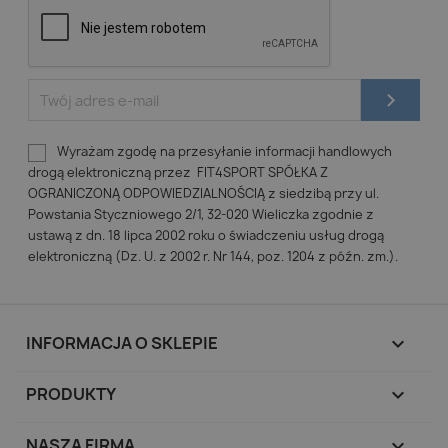
Wyrażam zgodę na przesyłanie informacji handlowych
drogą elektroniczną przez FIT4SPORT SPÓŁKA Z
OGRANICZONĄ ODPOWIEDZIALNOŚCIĄ z siedzibą przy ul.
Powstania Styczniowego 2/1, 32-020 Wieliczka zgodnie z
ustawą z dn. 18 lipca 2002 roku o świadczeniu usług drogą
elektroniczną (Dz. U. z 2002 r. Nr 144, poz. 1204 z późn. zm.).
INFORMACJA O SKLEPIE
keyboard_arrow_down
PRODUKTY

NASZA FIRMA
