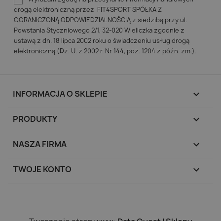
drogą elektroniczną przez FIT4SPORT SPÓŁKA Z
OGRANICZONĄ ODPOWIEDZIALNOŚCIĄ z siedzibą przy ul.
Powstania Styczniowego 2/1, 32-020 Wieliczka zgodnie z
ustawą z dn. 18 lipca 2002 roku o świadczeniu usług drogą
elektroniczną (Dz. U. z 2002 r. Nr 144, poz. 1204 z późn. zm.).
INFORMACJA O SKLEPIE
keyboard_arrow_down
PRODUKTY

NASZA FIRMA

TWOJE KONTO
