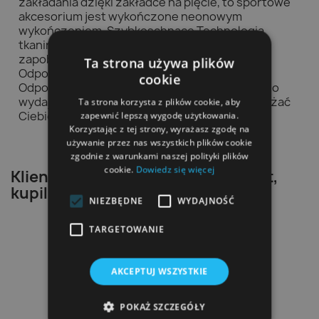
zakładania dzięki zakładce na pięcie, to sportowe
akcesorium jest wykończone neonowym
wykończeniem. Szybkoschnące Technologia
tkaniny, która przyspiesza czas schnięcia i
zapobiega wyziębieniu po aktywności. Unisex
Ta strona używa plików
Odpowiednie dla każdej płci. Lekki materiał
cookie
Odpowiedni materiał robi różnicę, jeśli chodzi o
wydajność i komfort. Stworzony, aby nie obciążać
Ta strona korzysta z plików cookie, aby
Ciebie ani Twojej torby.
zapewnić lepszą wygodę użytkowania.
Korzystając z tej strony, wyrażasz zgodę na
używanie przez nas wszystkich plików cookie
zgodnie z warunkami naszej polityki plików
cookie.
Dowiedz się więcej
Klienci, którzy zakupili ten produkt,
kupili również:
NIEZBĘDNE
WYDAJNOŚĆ
TARGETOWANIE
AKCEPTUJ WSZYSTKIE
POKAŻ SZCZEGÓŁY