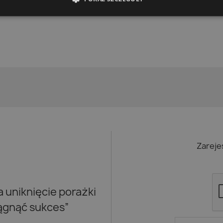
Zareje
uniknięcie porażki
iągnąć sukces”