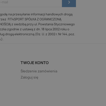
odę na przesyłanie informacji handlowych drogą
 przez FIT4SPORT SPÓŁKA Z OGRANICZONĄ
ŚCIĄ z siedzibą przy ul. Powstania Styczniowego
iczka zgodnie z ustawą z dn. 18 lipca 2002 roku o
ug drogą elektroniczną (Dz. U. z 2002 r. Nr 144, poz.
.).
TWOJE KONTO
Śledzenie zamówienia
Zaloguj się