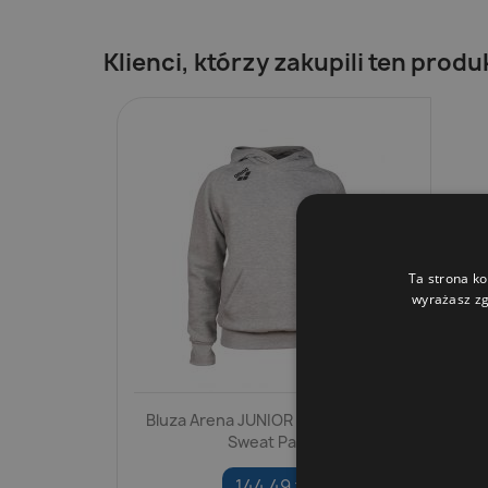
Klienci, którzy zakupili ten produ
Ta strona ko
wyrażasz zg
Bluza Arena JUNIOR Team Hooded
Sweat Panel
144,49 zł