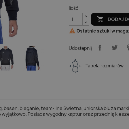
Ilość

DODAJ D

Ostatnie sztuki w maga
Udostępnij
Tabela rozmiarów
ng, basen, bieganie, team-line Świetna juniorska bluza mark
ię wyjątkowo. Posiada wygodny kaptur oraz przednią kies