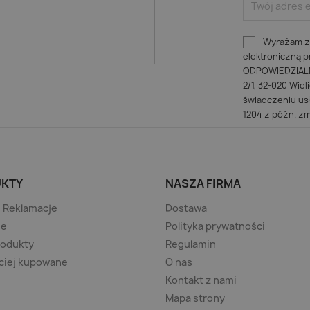
Wyrażam zg
elektroniczną
ODPOWIEDZIALNO
2/1, 32-020 Wiel
świadczeniu usł
1204 z późn. zm
KTY
NASZA FIRMA
/ Reklamacje
Dostawa
je
Polityka prywatności
rodukty
Regulamin
ciej kupowane
O nas
Kontakt z nami
Mapa strony