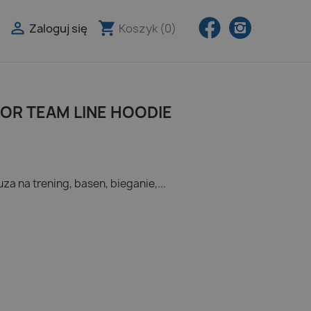
Facebook
Instagra

shopping_cart
Zaloguj się
Koszyk
(0)

OR TEAM LINE HOODIE
uza na trening, basen, bieganie,...